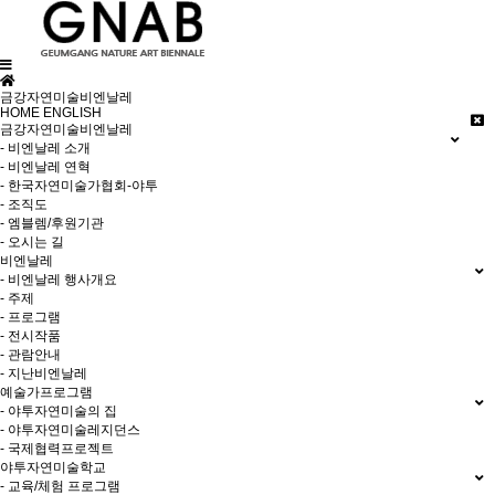
금강자연미술비엔날레
HOME
ENGLISH
금강자연미술비엔날레
- 비엔날레 소개
- 비엔날레 연혁
- 한국자연미술가협회-야투
- 조직도
- 엠블렘/후원기관
- 오시는 길
비엔날레
- 비엔날레 행사개요
- 주제
- 프로그램
- 전시작품
- 관람안내
- 지난비엔날레
예술가프로그램
- 야투자연미술의 집
- 야투자연미술레지던스
- 국제협력프로젝트
야투자연미술학교
- 교육/체험 프로그램