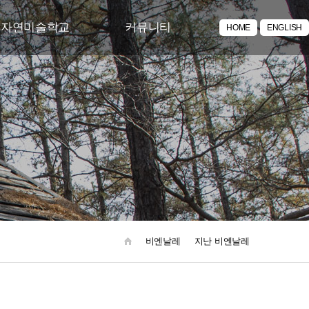
투자연미술학교
커뮤니티
HOME
ENGLISH
/체험 프로그램
공지사항
락 토요문화학교
주요뉴스
포토갤러리
동영상갤러리
아카이브
비엔날레
지난 비엔날레