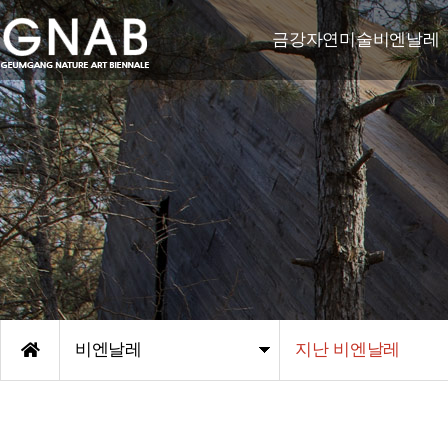
금강자연미술비엔날레
비엔날레 소개
비엔날레 연혁
한국자연미술가협회-야투
조직도
엠블렘/후원기관
오시는 길
비엔날레
지난 비엔날레