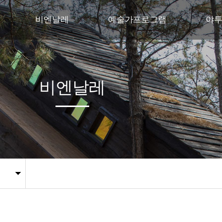
비엔날레
예술가프로그램
야
비엔날레 행사개요
야투자연미술의 집
교육
주제
야투자연미술레지던스
꿈다
비엔날레
프로그램
국제협력프로젝트
전시작품
관람안내
지난비엔날레