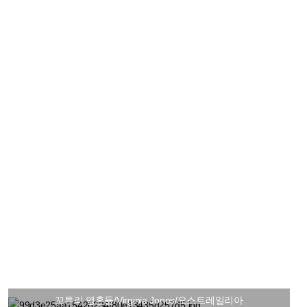
꼬투리 영혼들/Virginia Jones/오스트레일리아