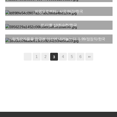
자연으로부터 - 사유/허강/한국
또 다른 삶/최수현/한국
밀짚모자들을 장군봉 야산에 내려놓는다. 1-99/정장직/한국
1
2
4
5
6
3