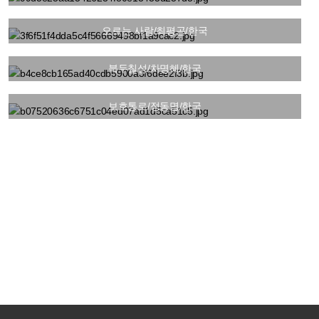
오르는 사람/최평곤/한국
북두칠성/차명혜/한국
보호통로/정동명/한국