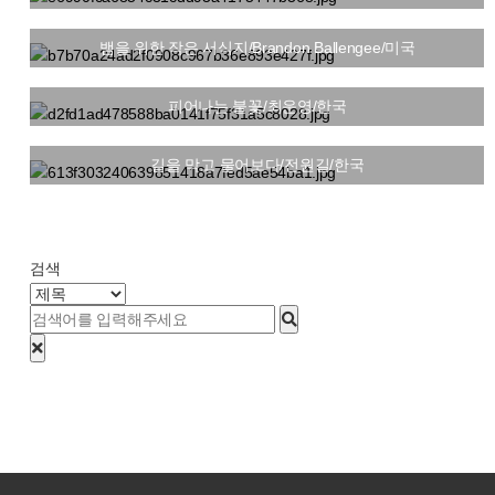
뱀을 위한 작은 서식지/Brandon Ballengee/미국
피어나는 불꽃/최운영/한국
길을 막고 물어보다/전원길/한국
처음
맨끝
검색