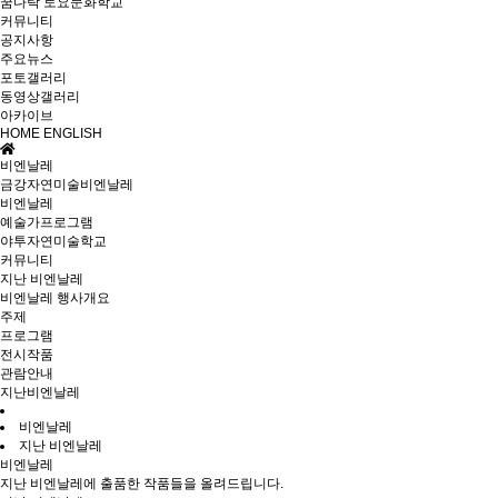
꿈다락 토요문화학교
커뮤니티
공지사항
주요뉴스
포토갤러리
동영상갤러리
아카이브
HOME
ENGLISH
비엔날레
금강자연미술비엔날레
비엔날레
예술가프로그램
야투자연미술학교
커뮤니티
지난 비엔날레
비엔날레 행사개요
주제
프로그램
전시작품
관람안내
지난비엔날레
비엔날레
지난 비엔날레
비엔날레
지난 비엔날레에 출품한 작품들을 올려드립니다.