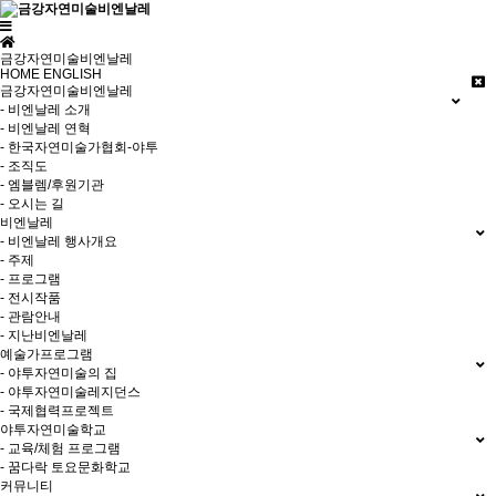
금강자연미술비엔날레
HOME
ENGLISH
금강자연미술비엔날레
- 비엔날레 소개
- 비엔날레 연혁
- 한국자연미술가협회-야투
- 조직도
- 엠블렘/후원기관
- 오시는 길
비엔날레
- 비엔날레 행사개요
- 주제
- 프로그램
- 전시작품
- 관람안내
- 지난비엔날레
예술가프로그램
- 야투자연미술의 집
- 야투자연미술레지던스
- 국제협력프로젝트
야투자연미술학교
- 교육/체험 프로그램
- 꿈다락 토요문화학교
커뮤니티