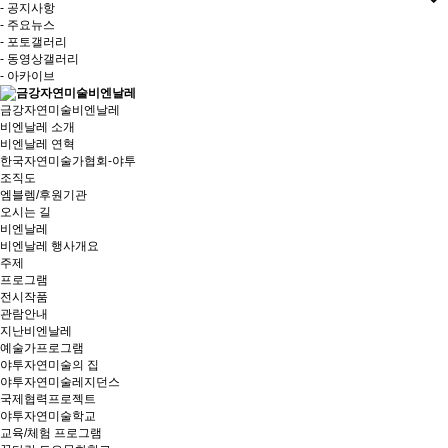
- 공지사항
- 주요뉴스
- 포토갤러리
- 동영상갤러리
- 아카이브
금강자연미술비엔날레
비엔날레 소개
비엔날레 연혁
한국자연미술가협회-야투
조직도
엠블렘/후원기관
오시는 길
비엔날레
비엔날레 행사개요
주제
프로그램
전시작품
관람안내
지난비엔날레
예술가프로그램
야투자연미술의 집
야투자연미술레지던스
국제협력프로젝트
야투자연미술학교
교육/체험 프로그램