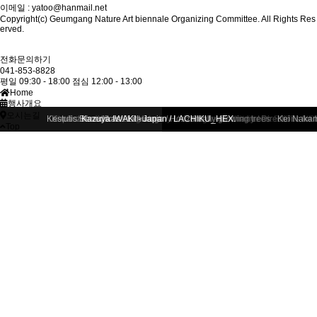
이메일 : yatoo@hanmail.net
Copyright(c) Geumgang Nature Art biennale Organizing Committee. All Rights Res
erved.
전화문의하기
041-853-8828
평일 09:30 - 18:00
점심 12:00 - 13:00
Home
행사개요
오시는길
Kestutis Benedikas - Lithuania / Horizontally growing trees
Lilia Pobornikova - Bulgaria / Lilia Pobornikova - Bulgaria
Kopacz Kund Laszlo - Hungary / human bends the trees
Malbos Denis Robert Jean - France / TREEZOME
Kazuya IWAKI - Japan / LACHIKU_HEX.
Lorna Green - UK / Life Fire
Klega - Germany / Directions for 
Le Chanoine du Manoir 
Laetitia de BAZELAIR
Luis ramon Si
Kei Nakam
Top