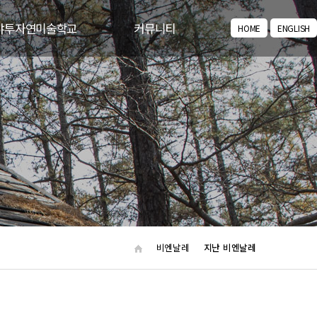
야투자연미술학교
커뮤니티
HOME
ENGLISH
교육/체험 프로그램
공지사항
꿈다락 토요문화학교
주요뉴스
포토갤러리
동영상갤러리
아카이브
비엔날레
지난 비엔날레