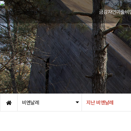
금강자연미술비
비엔날레 소
비엔날레 연
한국자연미술가협회
조직도
엠블렘/후원기
오시는 길
비엔날레
지난 비엔날레