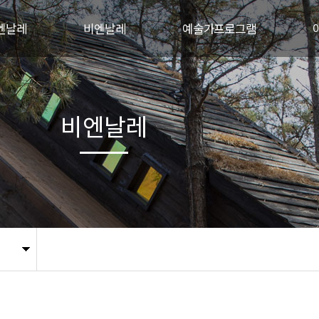
엔날레
비엔날레
예술가프로그램
개
비엔날레 행사개요
야투자연미술의 집
혁
주제
야투자연미술레지던스
비엔날레
-야투
프로그램
국제협력프로젝트
전시작품
관
관람안내
지난비엔날레