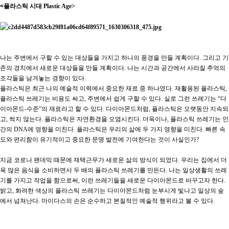
​<
플라스틱 시대
Plastic Age>
나는 주변에서 구할 수 있는 대상들을 가지고 하나의 풍경을 만들 계획이다
.
그리고 기
존의 경치에서 새로운 대상들을 만들 계획이다
.
나는 시간과 공간에서 사라질 추억의
조각들을 남겨놓는 경향이 있다
.
플라스틱은 최근 나의 예술적 이력에서 중요한 재료 중 하나였다
.
재활용된 플라스틱
,
플라스틱 쓰레기는 비용도 싸고
,
주변에서 쉽게 구할 수 있다
.
실로 그런 쓰레기는
“
다
이아몬드
-
수준
”
의 재료라고 할 수 있다
.
다이아몬드처럼
,
플라스틱은 오랫동안 지속되
고
,
썩지 않는다
.
플라스틱은 자연환경을 오염시킨다
.
더욱이나
,
플라스틱 쓰레기는 인
간의
DNA
에 영향을 미친다
.
플라스틱은 우리의 삶에 두 가지 영향을 미친다
.
빠른 속
도와 편리함이 유기적이고 중요한 문명 발전에 기여한다는 것이 사실인가
?
지금 코로나 팬데믹 때문에 재택근무가 새로운 삶의 방식이 되었다
.
우리는 집에서 더
욱 많은 음식을 소비하면서 두 배의 플라스틱 쓰레기를 만든다
.
나는 일상생활의 쓰레
기를 가지고 작업을 함으로써
,
이런 쓰레기들을 새로운 다이아몬드로 바꾸고자 한다
.
밝고
,
화려한 색상의 플라스틱 쓰레기는 다이아몬드처럼 눈부시게 빛나고 일상의 숲
에서 넘쳐난다
.
마이다스의 손은 순수하고 본질적인 예술적 행위라고 볼 수 있다
.