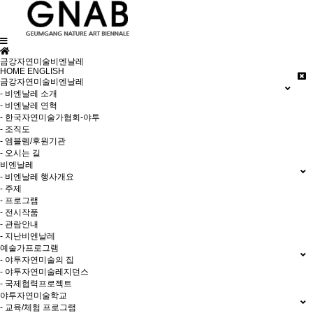
금강자연미술비엔날레
HOME
ENGLISH
금강자연미술비엔날레
- 비엔날레 소개
- 비엔날레 연혁
- 한국자연미술가협회-야투
- 조직도
- 엠블렘/후원기관
- 오시는 길
비엔날레
- 비엔날레 행사개요
- 주제
- 프로그램
- 전시작품
- 관람안내
- 지난비엔날레
예술가프로그램
- 야투자연미술의 집
- 야투자연미술레지던스
- 국제협력프로젝트
야투자연미술학교
- 교육/체험 프로그램