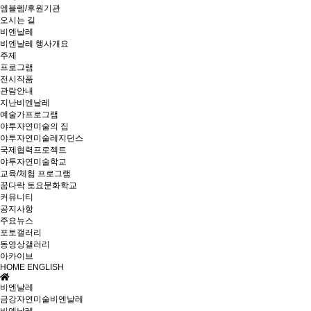
엠블렘/후원기관
오시는 길
비엔날레
비엔날레 행사개요
주제
프로그램
전시작품
관람안내
지난비엔날레
예술가프로그램
야투자연미술의 집
야투자연미술레지던스
국제협력프로젝트
야투자연미술학교
교육/체험 프로그램
꿈다락 토요문화학교
커뮤니티
공지사항
주요뉴스
포토갤러리
동영상갤러리
아카이브
HOME
ENGLISH
비엔날레
금강자연미술비엔날레