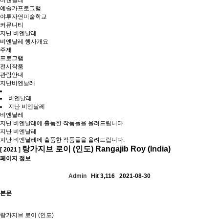
비엔날레
예술가프로그램
야투자연미술학교
커뮤니티
지난 비엔날레
비엔날레 행사개요
주제
프로그램
전시작품
관람안내
지난비엔날레
비엔날레
지난 비엔날레
비엔날레
지난 비엔날레에 출품한 작품들을 올려드립니다.
지난 비엔날레
지난 비엔날레에 출품한 작품들을 올려드립니다.
랑가지브 로이 (인도) Rangajib Roy (India)
[ 2021 ]
페이지 정보
Admin
Hit 3,116
2021-08-30
본문
랑가지브 로이 (인도)