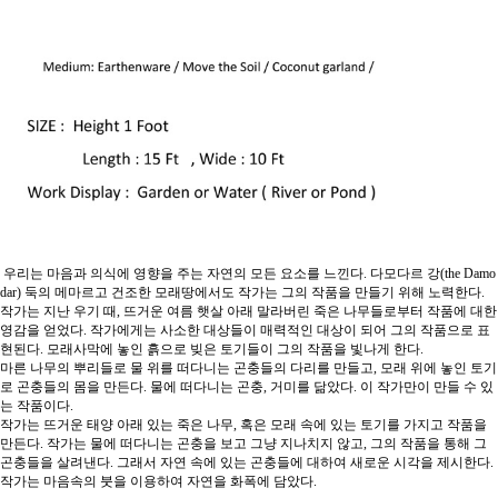
우리는 마음과 의식에 영향을 주는 자연의 모든 요소를 느낀다
.
다모다르 강
(the Damo
dar)
둑의 메마르고 건조한 모래땅에서도 작가는 그의 작품을 만들기 위해 노력한다
.
작가는 지난 우기 때
,
뜨거운 여름 햇살 아래 말라버린 죽은 나무들로부터 작품에 대한
영감을 얻었다
.
작가에게는 사소한 대상들이 매력적인 대상이 되어 그의 작품으로 표
현된다
.
모래사막에 놓인 흙으로 빚은 토기들이 그의 작품을 빛나게 한다
.
마른 나무의 뿌리들로 물 위를 떠다니는 곤충들의 다리를 만들고
,
모래 위에 놓인 토기
로 곤충들의 몸을 만든다
.
물에 떠다니는 곤충
,
거미를 닮았다
.
이 작가만이 만들 수 있
는 작품이다
.
작가는 뜨거운 태양 아래 있는 죽은 나무
,
혹은 모래 속에 있는 토기를 가지고 작품을
만든다
.
작가는 물에 떠다니는 곤충을 보고 그냥 지나치지 않고
,
그의 작품을 통해 그
곤충들을 살려낸다
.
그래서 자연 속에 있는 곤충들에 대하여 새로운 시각을 제시한다
.
작가는 마음속의 붓을 이용하여 자연을 화폭에 담았다
.