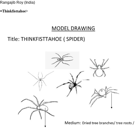
Rangajib Roy (India)
​<
Thinkfisttahoe>