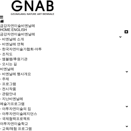
금강자연미술비엔날레
HOME
ENGLISH
금강자연미술비엔날레
- 비엔날레 소개
- 비엔날레 연혁
- 한국자연미술가협회-야투
- 조직도
- 엠블렘/후원기관
- 오시는 길
비엔날레
- 비엔날레 행사개요
- 주제
- 프로그램
- 전시작품
- 관람안내
- 지난비엔날레
예술가프로그램
- 야투자연미술의 집
- 야투자연미술레지던스
- 국제협력프로젝트
야투자연미술학교
- 교육/체험 프로그램