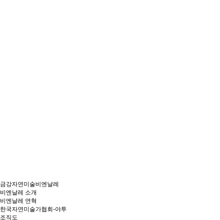
금강자연미술비엔날레
비엔날레 소개
비엔날레 연혁
한국자연미술가협회-야투
조직도