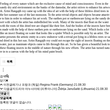
Feeling of every nature which are the exclusive cause of mind and consciousness. Even in the
sandy dry arid environment on the banks of the damodar, the artist strives to enhance his artwo
rk. Artist Rangajib roy came up with the idea of art with the help of these lifeless dried trees in
the hot summer sun of the last monsoon. To the artist trivial objects and objects became attactiv
e to him in order to enhance his art work. The earthen pot or earthenware lying on the sandy de
sert with which the artist has embellished his work. Many of the insects that float on the water
with the roots of this dried tree are shaped like their feet. And the bodies of the insects have bee
n made with the help of these earthen pots or earthenware lying on the sand. Which looks a lot
like an insect floating on water that looks like a spider Which is possible only by an artist. The
artist presents the artistic entity in a new endeavor with a trivial pot lying in a lifeless trees or sa
nd dried in this hot sun. Artist Rangajib roy could not escape the sight of insects floating on the
water, just as inanimate objects came to life through this art. So he has given a beautiful look to
these floating insects in the middle of nature through his new efforts. The artist has turned natu
re in to a canvas with the help of his mind paint brush.
목록
검색
닫기
이전글
레기나 프랑크 (독일) Regina Frank (Germany)
21.08.30
다음글
지드리야 야누샤이테 (리투아니아) Židrija Janušaitė (Lithuania)
21.08.30
댓글
0
댓글목록
등록된 댓글이 없습니다.