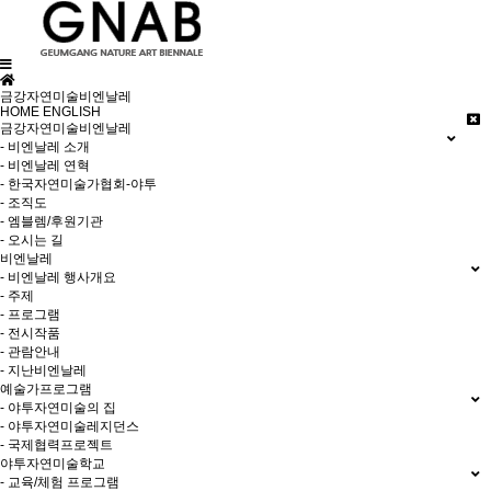
금강자연미술비엔날레
HOME
ENGLISH
금강자연미술비엔날레
- 비엔날레 소개
- 비엔날레 연혁
- 한국자연미술가협회-야투
- 조직도
- 엠블렘/후원기관
- 오시는 길
비엔날레
- 비엔날레 행사개요
- 주제
- 프로그램
- 전시작품
- 관람안내
- 지난비엔날레
예술가프로그램
- 야투자연미술의 집
- 야투자연미술레지던스
- 국제협력프로젝트
야투자연미술학교
- 교육/체험 프로그램