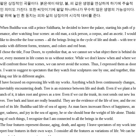
팥은 상징적인 곡물이다
.
붉은색이 태양
,
불
,
피 같은 생명을 연상하게 하기에 주술적
인 의미도 가진다
.
또한 씨앗이기에 팥알 하나하나가 무수히 많은 생명의 가능성이다
.
팥 위에 놓인 흰 둥치는 피와 살의 상징이며 시각적 대비를 준다
.
When Buddha was still a prince Siddharta, he decided to leave the palace, starting his path of p
enance, after watching four scenes: an old man, a sick person, a corpus, and an ascetic. I would
like to describe the four scenes
–
all the beings living in the cycle of life and death
–
with tree tr
unks with different forms, textures, and colors and red bean.
I chose the title, Four Doors, to symbolize that, as we cannot see what object there is behind do
or, every moment in life comes to us without notice. While we don't know when and where we
will confront those four scenes, we can never avoid the scenes. Thus, I expressed them as door
s. I want to suggest to spectators that they watch four sculptures one by one, and together, thin
king our life in different angles.
I have focused on expressing life with my works. Anything which lives continuously changes,
inevitably encountering death. Tree is an existence between life and death. Even if we plant a br
anch of it, it takes root and grows as a tree. Even if we cut the trunk, its root sends out new lea
ves. Tree bark and knot are really beautiful. They are the evidence of the life of tree, and the rec
ord of its life. Buddha said life of sea of agony. As man faces incessant flows of happiness, an
ger, sadness, and joy in the sea of agony, he or she should bear the weight of life alone. Thinki
ng of such things, I recognize that I am connected to all the beings in the world.
The four features represent disease, aging, death, and agony. I leave spectators of my work inte
rpret four features in their own ways. I consider all the features as variations of life. We can be