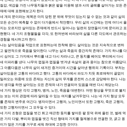
질감
,
색감을 가진 나무둥치들과 붉은 팥을 이용해 생과 사의 굴레를 살아가는 모든 존
재에 대해 표현해보고자 한다
.
네 개의 문이라는 제목은 마치 닫힌 문 뒤에 무엇이 있는지 알 수 없는 것과 같이 삶의
모든 순간이 예측할 수 없이 다가옴에서 착안했다
.
우리 삶의 시간에는 언제 어디서 올
지는 모르지만 살아있는 존재에게 반드시 일어나는 일련의 장면들이기에 문이라고 표
현했다
.
네 가지 조형물들을 각각
,
또 한꺼번에 바라보며 삶을 다른 각도에서 관조하는
경험을 제시하고자 한다
.
나는 살아있음을 작업으로 표현하는데 천착해 왔다
.
살아있는 것은 지속적으로 변하
고 필연적으로 죽음을 맞이한다
.
나무는 삶과 죽음의 중간자적 존재다
.
가지 하나를 다
시 심어도 그 가지에서 뿌리를 내고 다시 자라나고
,
큰 둥치를 베어도 뿌리에서 다시
새 이파리를 낸다
.
나무의 껍질과 껍질을 벗겨낸 속살의 결과 옹이는 참으로 아름답다
.
그 아름다움은 나무의 삶이 새겨진 증거이며 시간을 살아낸 행위의 기록이다
.
부처는
살아있음은 고통의 바다라고 했다
.
고통의 바다에서 파도가 치듯 희로애락이 끝없이
밀려오는 와중에 모든 존재는 자신의 삶의 무게를 온전히 스스로 감당해야 한다
.
나는
이 생각을 하면 살아있는 모든 존재와 내가 연결되어 있음을 매번 다시 깨닫는다
.
네 가지 형상은 각각 고행자
,
병자
,
노인
,
죽음을 대변한다
.
어떤 형상을 무엇으로 볼지
는 보는 이의 관점에 따라 달라질 수 있는 여지를 남겨두었다
.
나는 네 가지 형상 모두
를 존재의 변주로 여긴다
.
병자이면서 고행자
,
노인이면서 또한 고행자
,
죽은 고행자
,
또한 고행자이면서 그 모두일 수 있다
.
네 가지 조형은 껍질을 벗긴 희고 매끈한 둥치를 쌓아둔 팥 둔덕 위에 올린 것
,
벌레 먹
은 가지 다발
,
뿌리와 껍질을 벗긴 직선 형태의 가지를 철제봉으로 연결한 것
,
굵고 옹
이가 많은 가지를 거꾸로 세워 좌대에 고정한 것이다
.