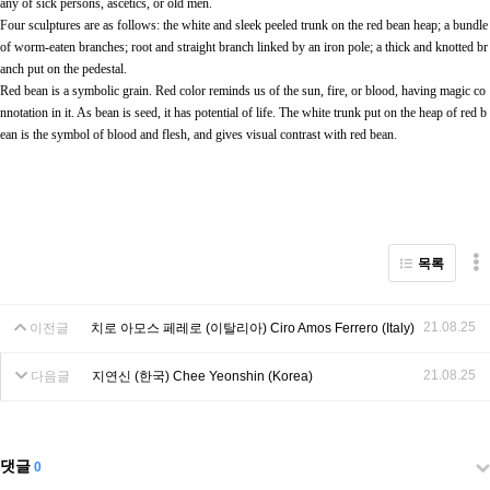
any of sick persons, ascetics, or old men.
Four sculptures are as follows: the white and sleek peeled trunk on the red bean heap; a bundle
of worm-eaten branches; root and straight branch linked by an iron pole; a thick and knotted br
anch put on the pedestal.
Red bean is a symbolic grain. Red color reminds us of the sun, fire, or blood, having magic co
nnotation in it. As bean is seed, it has potential of life. The white trunk put on the heap of red b
ean is the symbol of blood and flesh, and gives visual contrast with red bean.
목록
21.08.25
이전글
치로 아모스 페레로 (이탈리아) Ciro Amos Ferrero (Italy)
21.08.25
다음글
지연신 (한국) Chee Yeonshin (Korea)
댓글
0