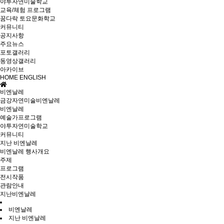
야투자연미술학교
교육/체험 프로그램
꿈다락 토요문화학교
커뮤니티
공지사항
주요뉴스
포토갤러리
동영상갤러리
아카이브
HOME
ENGLISH
비엔날레
금강자연미술비엔날레
비엔날레
예술가프로그램
야투자연미술학교
커뮤니티
지난 비엔날레
비엔날레 행사개요
주제
프로그램
전시작품
관람안내
지난비엔날레
비엔날레
지난 비엔날레