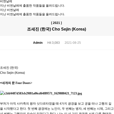
비엔날레
지난 비엔날레에 출품한 작품들을 올려드립니다.
지난 비엔날레
지난 비엔날레에 출품한 작품들을 올려드립니다.
[ 2021 ]
조세진 (한국) Cho Sejin (Korea)
Admin
Hit 3,083
2021-08-25
조세진 (한국)
Cho Sejin (Korea)
​<네
개의 문
Four Doors>
부처가 아직 사카족의 왕자 싯다르타였을 때
4
가지 광경을 보고 궁을 떠나 고행의 길
을 시작했다고 한다
.
첫 번째 광경에는 노인이
,
두 번째는 병자
,
세 번째는 시체
,
그리고
네 번째는 고행자의 모습이 있었다고 한다
.
나는 이 네 가지 광경을 서로 다른 형태와