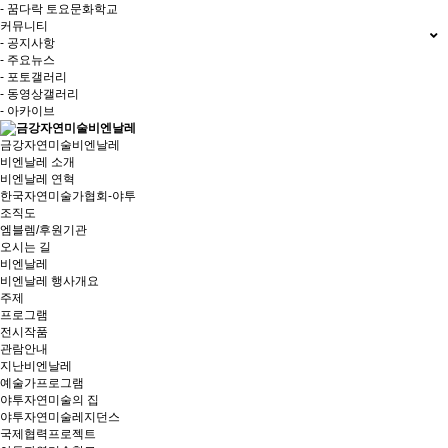
- 꿈다락 토요문화학교
커뮤니티
- 공지사항
- 주요뉴스
- 포토갤러리
- 동영상갤러리
- 아카이브
금강자연미술비엔날레
비엔날레 소개
비엔날레 연혁
한국자연미술가협회-야투
조직도
엠블렘/후원기관
오시는 길
비엔날레
비엔날레 행사개요
주제
프로그램
전시작품
관람안내
지난비엔날레
예술가프로그램
야투자연미술의 집
야투자연미술레지던스
국제협력프로젝트