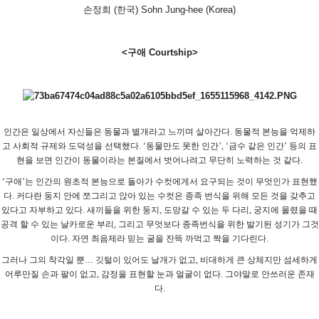
손정희 (한국)
Sohn Jung-hee (Korea)
<구애
Courtship>
인간은 일상에서 자신들은 동물과 별개라고 느끼며 살아간다
.
동물적 본능을 억제하
고 사회적 규제와 도덕성을 선택했다
. ‘
동물만도 못한 인간
’, ‘
금수 같은 인간
’
등의 표
현을 보면 인간이 동물이라는 본질에서 벗어나려고 무단히 노력하는 것 같다
.
‘
구애
’
는 인간의 원초적 본능으로 돌아가 수컷에게서 요구되는 것이 무엇인가 표현했
다
.
커다란 둥지 안에 쪼그리고 앉아 있는 수컷은 종족 번식을 위해 모든 것을 갖추고
있다고 자부하고 있다
.
새끼들을 위한 둥지
,
도망갈 수 있는 두 다리
,
궁지에 몰렸을 때
공격 할 수 있는 날카로운 부리
,
그리고 무엇보다 종족번식을 위한 발기된 성기가 그것
이다
.
자연 최음제라 믿는 굴을 잔뜩 까먹고 짝을 기다린다
.
그러나 그의 착각일 뿐
…
깃털이 있어도 날개가 없고
,
비대하게 큰 상체지만 섬세하게
어루만질 손과 팔이 없고
,
감정을 표현할 눈과 얼굴이 없다
.
그야말로 안쓰러운 존재
다
.