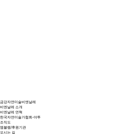
금강자연미술비엔날레
비엔날레 소개
비엔날레 연혁
한국자연미술가협회-야투
조직도
엠블렘/후원기관
오시는 길