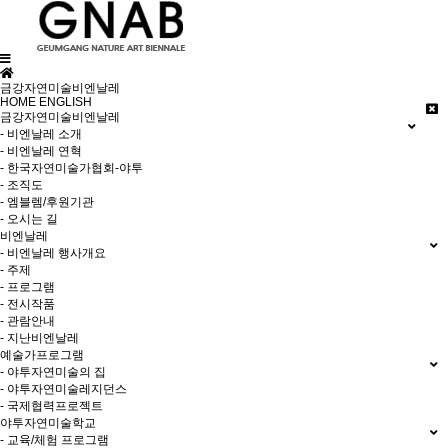
금강자연미술비엔날레
HOME
ENGLISH
금강자연미술비엔날레
- 비엔날레 소개
- 비엔날레 연혁
- 한국자연미술가협회-야투
- 조직도
- 엠블렘/후원기관
- 오시는 길
비엔날레
- 비엔날레 행사개요
- 주제
- 프로그램
- 전시작품
- 관람안내
- 지난비엔날레
예술가프로그램
- 야투자연미술의 집
- 야투자연미술레지던스
- 국제협력프로젝트
야투자연미술학교
- 교육/체험 프로그램