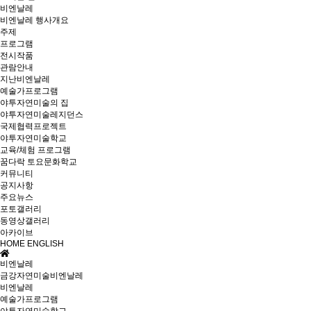
비엔날레
비엔날레 행사개요
주제
프로그램
전시작품
관람안내
지난비엔날레
예술가프로그램
야투자연미술의 집
야투자연미술레지던스
국제협력프로젝트
야투자연미술학교
교육/체험 프로그램
꿈다락 토요문화학교
커뮤니티
공지사항
주요뉴스
포토갤러리
동영상갤러리
아카이브
HOME
ENGLISH
비엔날레
금강자연미술비엔날레
비엔날레
예술가프로그램