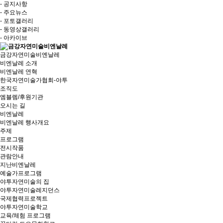
- 공지사항
- 주요뉴스
- 포토갤러리
- 동영상갤러리
- 아카이브
금강자연미술비엔날레
비엔날레 소개
비엔날레 연혁
한국자연미술가협회-야투
조직도
엠블렘/후원기관
오시는 길
비엔날레
비엔날레 행사개요
주제
프로그램
전시작품
관람안내
지난비엔날레
예술가프로그램
야투자연미술의 집
야투자연미술레지던스
국제협력프로젝트
야투자연미술학교
교육/체험 프로그램