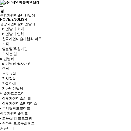
금강자연미술비엔날레
HOME
ENGLISH
금강자연미술비엔날레
- 비엔날레 소개
- 비엔날레 연혁
- 한국자연미술가협회-야투
- 조직도
- 엠블렘/후원기관
- 오시는 길
비엔날레
- 비엔날레 행사개요
- 주제
- 프로그램
- 전시작품
- 관람안내
- 지난비엔날레
예술가프로그램
- 야투자연미술의 집
- 야투자연미술레지던스
- 국제협력프로젝트
야투자연미술학교
- 교육/체험 프로그램
- 꿈다락 토요문화학교
커뮤니티