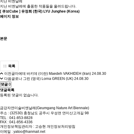
지난 비엔날레
지난 비엔날레에 출품한 작품들을 올려드립니다.
[ 큐브Cube ]
유정희 (한국) LYU Junghee (Korea)
페이지 정보
본문
목록
이전글
마에데 바키데 (이란) Maedeh VAKHIDEH (Iran)
24.08.30
다음글
로나 그린 (영국) Lorna GREEN (UK)
24.08.30
댓글
0
댓글목록
등록된 댓글이 없습니다.
금강자연미술비엔날레(Geumgang Nature Art Biennale)
주소 : (32530) 충청남도 공주시 우성면 연미산고개길 98
TEL : 041-853-8828
FAX : 041-856-4336
개인정보책임관리자 : 고승현
개인정보처리방침
이메일 : yatoo@hanmail.net