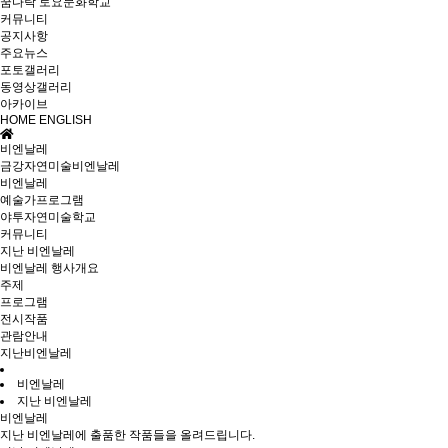
꿈다락 토요문화학교
커뮤니티
공지사항
주요뉴스
포토갤러리
동영상갤러리
아카이브
HOME
ENGLISH
비엔날레
금강자연미술비엔날레
비엔날레
예술가프로그램
야투자연미술학교
커뮤니티
지난 비엔날레
비엔날레 행사개요
주제
프로그램
전시작품
관람안내
지난비엔날레
비엔날레
지난 비엔날레
비엔날레
지난 비엔날레에 출품한 작품들을 올려드립니다.