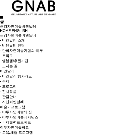
금강자연미술비엔날레
HOME
ENGLISH
금강자연미술비엔날레
- 비엔날레 소개
- 비엔날레 연혁
- 한국자연미술가협회-야투
- 조직도
- 엠블렘/후원기관
- 오시는 길
비엔날레
- 비엔날레 행사개요
- 주제
- 프로그램
- 전시작품
- 관람안내
- 지난비엔날레
예술가프로그램
- 야투자연미술의 집
- 야투자연미술레지던스
- 국제협력프로젝트
야투자연미술학교
- 교육/체험 프로그램