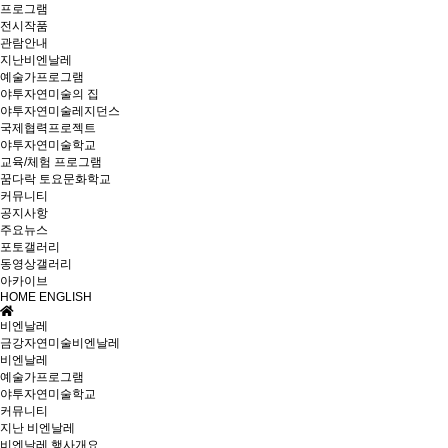
프로그램
전시작품
관람안내
지난비엔날레
예술가프로그램
야투자연미술의 집
야투자연미술레지던스
국제협력프로젝트
야투자연미술학교
교육/체험 프로그램
꿈다락 토요문화학교
커뮤니티
공지사항
주요뉴스
포토갤러리
동영상갤러리
아카이브
HOME
ENGLISH
비엔날레
금강자연미술비엔날레
비엔날레
예술가프로그램
야투자연미술학교
커뮤니티
지난 비엔날레
비엔날레 행사개요