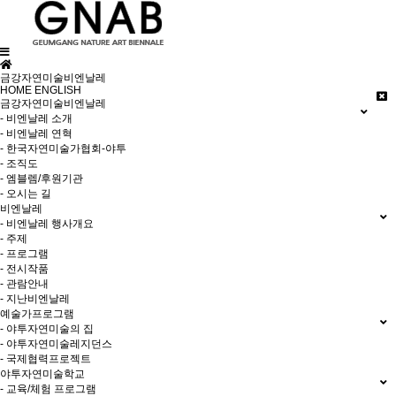
금강자연미술비엔날레
HOME
ENGLISH
금강자연미술비엔날레
- 비엔날레 소개
- 비엔날레 연혁
- 한국자연미술가협회-야투
- 조직도
- 엠블렘/후원기관
- 오시는 길
비엔날레
- 비엔날레 행사개요
- 주제
- 프로그램
- 전시작품
- 관람안내
- 지난비엔날레
예술가프로그램
- 야투자연미술의 집
- 야투자연미술레지던스
- 국제협력프로젝트
야투자연미술학교
- 교육/체험 프로그램