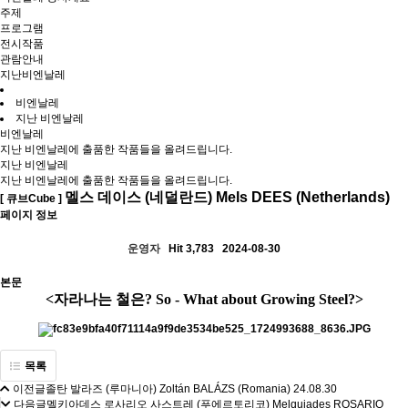
주제
프로그램
전시작품
관람안내
지난비엔날레
비엔날레
지난 비엔날레
비엔날레
지난 비엔날레에 출품한 작품들을 올려드립니다.
지난 비엔날레
지난 비엔날레에 출품한 작품들을 올려드립니다.
멜스 데이스 (네덜란드) Mels DEES (Netherlands)
[ 큐브Cube ]
페이지 정보
운영자
Hit 3,783
2024-08-30
본문
<자라나는 철은? So - What about Growing Steel?>
목록
이전글
졸탄 발라즈 (루마니아) Zoltán BALÁZS (Romania)
24.08.30
다음글
멜키아데스 로사리오 사스트레 (푸에르토리코) Melquiades ROSARIO