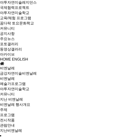
야투자연미술레지던스
국제협력프로젝트
야투자연미술학교
교육/체험 프로그램
꿈다락 토요문화학교
커뮤니티
공지사항
주요뉴스
포토갤러리
동영상갤러리
아카이브
HOME
ENGLISH
비엔날레
금강자연미술비엔날레
비엔날레
예술가프로그램
야투자연미술학교
커뮤니티
지난 비엔날레
비엔날레 행사개요
주제
프로그램
전시작품
관람안내
지난비엔날레