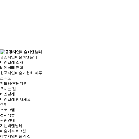
금강자연미술비엔날레
비엔날레 소개
비엔날레 연혁
한국자연미술가협회-야투
조직도
엠블렘/후원기관
오시는 길
비엔날레
비엔날레 행사개요
주제
프로그램
전시작품
관람안내
지난비엔날레
예술가프로그램
야투자연미술의 집