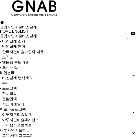
금강자연미술비엔날레
HOME
ENGLISH
금강자연미술비엔날레
- 비엔날레 소개
- 비엔날레 연혁
- 한국자연미술가협회-야투
- 조직도
- 엠블렘/후원기관
- 오시는 길
비엔날레
- 비엔날레 행사개요
- 주제
- 프로그램
- 전시작품
- 관람안내
- 지난비엔날레
예술가프로그램
- 야투자연미술의 집
- 야투자연미술레지던스
- 국제협력프로젝트
야투자연미술학교
- 교육/체험 프로그램