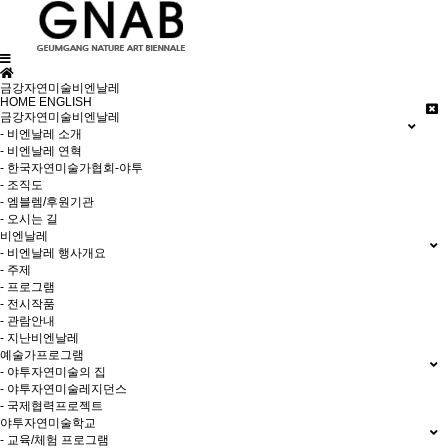
금강자연미술비엔날레
HOME
ENGLISH
금강자연미술비엔날레
- 비엔날레 소개
- 비엔날레 연혁
- 한국자연미술가협회-야투
- 조직도
- 엠블렘/후원기관
- 오시는 길
비엔날레
- 비엔날레 행사개요
- 주제
- 프로그램
- 전시작품
- 관람안내
- 지난비엔날레
예술가프로그램
- 야투자연미술의 집
- 야투자연미술레지던스
- 국제협력프로젝트
야투자연미술학교
- 교육/체험 프로그램