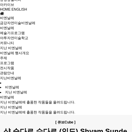
아카이브
HOME
ENGLISH
비엔날레
금강자연미술비엔날레
비엔날레
예술가프로그램
야투자연미술학교
커뮤니티
지난 비엔날레
비엔날레 행사개요
주제
프로그램
전시작품
관람안내
지난비엔날레
비엔날레
지난 비엔날레
비엔날레
지난 비엔날레에 출품한 작품들을 올려드립니다.
지난 비엔날레
지난 비엔날레에 출품한 작품들을 올려드립니다.
[ 큐브Cube ]
샴 순다르 수다르 (인도) Shyam Sunde