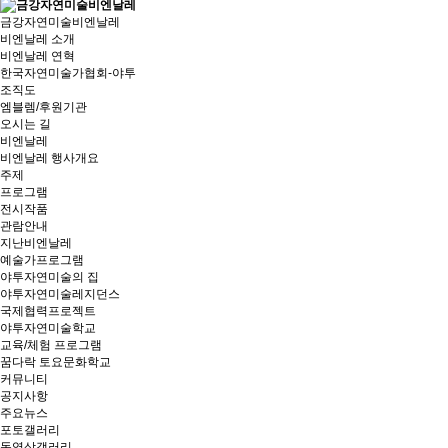
금강자연미술비엔날레
비엔날레 소개
비엔날레 연혁
한국자연미술가협회-야투
조직도
엠블렘/후원기관
오시는 길
비엔날레
비엔날레 행사개요
주제
프로그램
전시작품
관람안내
지난비엔날레
예술가프로그램
야투자연미술의 집
야투자연미술레지던스
국제협력프로젝트
야투자연미술학교
교육/체험 프로그램
꿈다락 토요문화학교
커뮤니티
공지사항
주요뉴스
포토갤러리
동영상갤러리