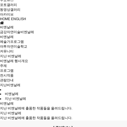
주요뉴스
포토갤러리
동영상갤러리
아카이브
HOME
ENGLISH
비엔날레
금강자연미술비엔날레
비엔날레
예술가프로그램
야투자연미술학교
커뮤니티
지난 비엔날레
비엔날레 행사개요
주제
프로그램
전시작품
관람안내
지난비엔날레
비엔날레
지난 비엔날레
비엔날레
지난 비엔날레에 출품한 작품들을 올려드립니다.
지난 비엔날레
지난 비엔날레에 출품한 작품들을 올려드립니다.