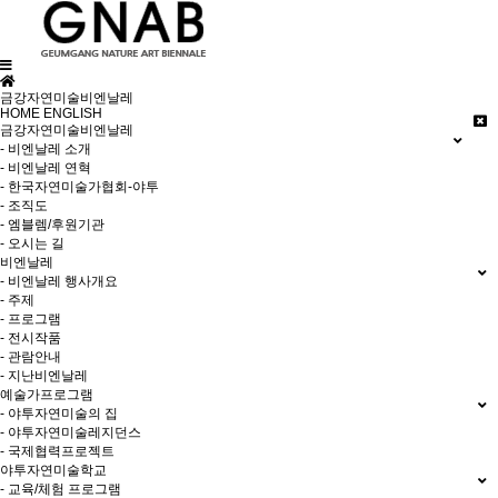
금강자연미술비엔날레
HOME
ENGLISH
금강자연미술비엔날레
- 비엔날레 소개
- 비엔날레 연혁
- 한국자연미술가협회-야투
- 조직도
- 엠블렘/후원기관
- 오시는 길
비엔날레
- 비엔날레 행사개요
- 주제
- 프로그램
- 전시작품
- 관람안내
- 지난비엔날레
예술가프로그램
- 야투자연미술의 집
- 야투자연미술레지던스
- 국제협력프로젝트
야투자연미술학교
- 교육/체험 프로그램