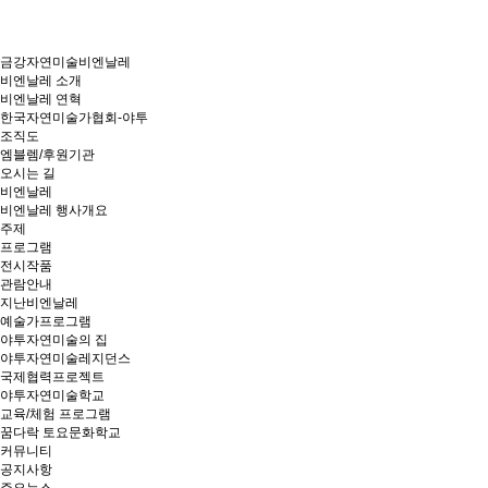
금강자연미술비엔날레
비엔날레 소개
비엔날레 연혁
한국자연미술가협회-야투
조직도
엠블렘/후원기관
오시는 길
비엔날레
비엔날레 행사개요
주제
프로그램
전시작품
관람안내
지난비엔날레
예술가프로그램
야투자연미술의 집
야투자연미술레지던스
국제협력프로젝트
야투자연미술학교
교육/체험 프로그램
꿈다락 토요문화학교
커뮤니티
공지사항