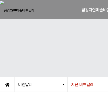
금강자연미술비
비엔날레 소
비엔날레 연
한국자연미술가협회
조직도
엠블렘/후원기
오시는 길
비엔날레
지난 비엔날레