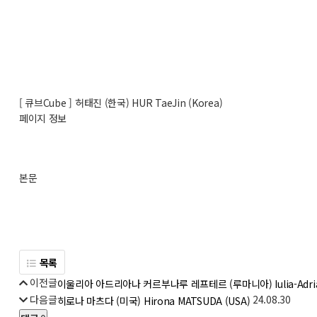
[ 큐브Cube ]
허태진 (한국) HUR TaeJin (Korea)
페이지 정보
본문
목록
이전글
이울리아 아드리아나 커르부나루 레프테르 (루마니아) Iulia-Adrian
다음글
24.08.30
히로나 마츠다 (미국) Hirona MATSUDA (USA)