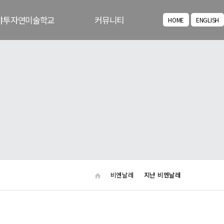
야투자연미술학교
커뮤니티
HOME
ENGLISH
교육/체험 프로그램
공지사항
꿈다락 토요문화학교
주요뉴스
포토갤러리
동영상갤러리
아카이브
비엔날레
지난 비엔날레