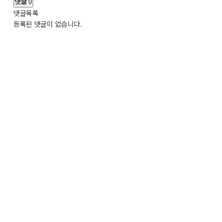
댓글
0
댓글목록
등록된 댓글이 없습니다.
금강자연미술비엔날레(Geumgang Nature Art Biennale)
주소 : (32530) 충청남도 공주시 우성면 연미산고개길 98
TEL : 041-853-8828
FAX : 041-856-4336
개인정보책임관리자 : 고승현
개인정보처리방침
이메일 : yatoo@hanmail.net
Copyright(c) Geumgang Nature Art biennale Organizing Committee. 