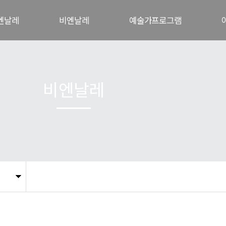
엔날레
비엔날레
예술가프로그램
개
비엔날레 행사개요
야투자연미술의 집
혁
주제
야투자연미술레지던스
비엔날레
-야투
프로그램
국제협력프로젝트
전시작품
관
관람안내
지난비엔날레