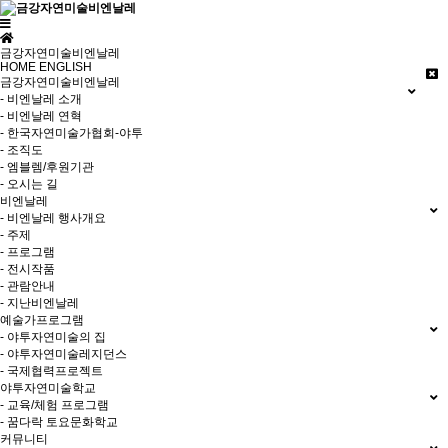
금강자연미술비엔날레
HOME
ENGLISH
금강자연미술비엔날레
- 비엔날레 소개
- 비엔날레 연혁
- 한국자연미술가협회-야투
- 조직도
- 엠블렘/후원기관
- 오시는 길
비엔날레
- 비엔날레 행사개요
- 주제
- 프로그램
- 전시작품
- 관람안내
- 지난비엔날레
예술가프로그램
- 야투자연미술의 집
- 야투자연미술레지던스
- 국제협력프로젝트
야투자연미술학교
- 교육/체험 프로그램
- 꿈다락 토요문화학교
커뮤니티