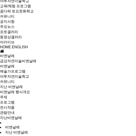
야투자연미술학교
교육/체험 프로그램
꿈다락 토요문화학교
커뮤니티
공지사항
주요뉴스
포토갤러리
동영상갤러리
아카이브
HOME
ENGLISH
비엔날레
금강자연미술비엔날레
비엔날레
예술가프로그램
야투자연미술학교
커뮤니티
지난 비엔날레
비엔날레 행사개요
주제
프로그램
전시작품
관람안내
지난비엔날레
비엔날레
지난 비엔날레