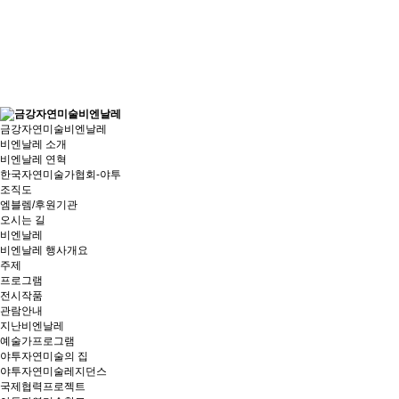
금강자연미술비엔날레
비엔날레 소개
비엔날레 연혁
한국자연미술가협회-야투
조직도
엠블렘/후원기관
오시는 길
비엔날레
비엔날레 행사개요
주제
프로그램
전시작품
관람안내
지난비엔날레
예술가프로그램
야투자연미술의 집
야투자연미술레지던스
국제협력프로젝트