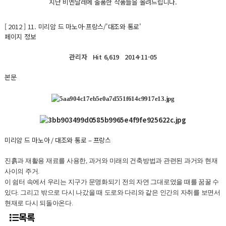
지난 비엔날레에 출품한 작품들을 올려드립니다.
[ 2012 ]
11. 미리암 드 마노아-프랑스/'대조와 통로'
페이지 정보
관리자
Hit 6,619
2014-11-05
본문
미리암 드 마노아
/
대조와 통로
–
프랑스
진흙과 재활용 재료를 사용한
,
과거와 미래의 건축방법과 관련된 과거와 현재
사이의 주거
.
이 쉼터 속에서 우리는 지구가 문명화되기 전의 자연 그대로였을 때를 꿈꿀 수
있다
.
그리고 밖으로 다시 나갔을 때 도로와 다리와 같은 인간의 자취를 보면서
현재로 다시 되돌아온다
.
목록