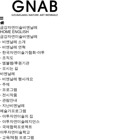
금강자연미술비엔날레
HOME
ENGLISH
금강자연미술비엔날레
- 비엔날레 소개
- 비엔날레 연혁
- 한국자연미술가협회-야투
- 조직도
- 엠블렘/후원기관
- 오시는 길
비엔날레
- 비엔날레 행사개요
- 주제
- 프로그램
- 전시작품
- 관람안내
- 지난비엔날레
예술가프로그램
- 야투자연미술의 집
- 야투자연미술레지던스
- 국제협력프로젝트
야투자연미술학교
- 교육/체험 프로그램