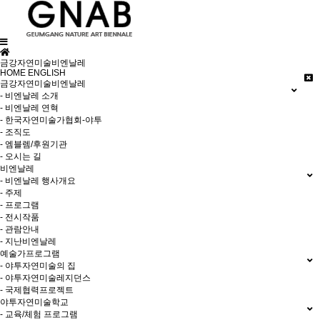
금강자연미술비엔날레
HOME
ENGLISH
금강자연미술비엔날레
- 비엔날레 소개
- 비엔날레 연혁
- 한국자연미술가협회-야투
- 조직도
- 엠블렘/후원기관
- 오시는 길
비엔날레
- 비엔날레 행사개요
- 주제
- 프로그램
- 전시작품
- 관람안내
- 지난비엔날레
예술가프로그램
- 야투자연미술의 집
- 야투자연미술레지던스
- 국제협력프로젝트
야투자연미술학교
- 교육/체험 프로그램