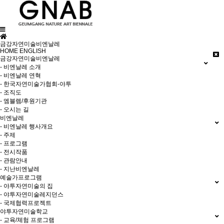
금강자연미술비엔날레
HOME
ENGLISH
금강자연미술비엔날레
- 비엔날레 소개
- 비엔날레 연혁
- 한국자연미술가협회-야투
- 조직도
- 엠블렘/후원기관
- 오시는 길
비엔날레
- 비엔날레 행사개요
- 주제
- 프로그램
- 전시작품
- 관람안내
- 지난비엔날레
예술가프로그램
- 야투자연미술의 집
- 야투자연미술레지던스
- 국제협력프로젝트
야투자연미술학교
- 교육/체험 프로그램