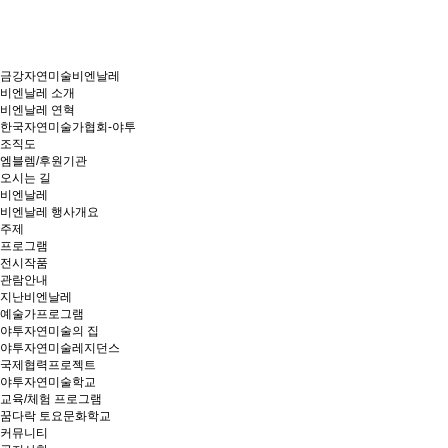
금강자연미술비엔날레
비엔날레 소개
비엔날레 연혁
한국자연미술가협회-야투
조직도
엠블렘/후원기관
오시는 길
비엔날레
비엔날레 행사개요
주제
프로그램
전시작품
관람안내
지난비엔날레
예술가프로그램
야투자연미술의 집
야투자연미술레지던스
국제협력프로젝트
야투자연미술학교
교육/체험 프로그램
꿈다락 토요문화학교
커뮤니티