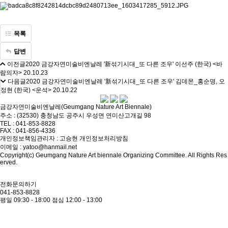
목록
답변
이전글
2020 금강자연미술비엔날레 '新섞기시대_또 다른 조우' 이선주 (한국) <바
람의자>
20.10.23
다음글
2020 금강자연미술비엔날레 '新섞기시대_또 다른 조우' 김데몬_홍순명, 오
정현 (한국) <운석>
20.10.22
금강자연미술비엔날레(Geumgang Nature Art Biennale)
주소 : (32530) 충청남도 공주시 우성면 연미산고개길 98
TEL : 041-853-8828
FAX : 041-856-4336
개인정보책임관리자 : 고승현
개인정보처리방침
이메일 : yatoo@hanmail.net
Copyright(c) Geumgang Nature Art biennale Organizing Committee. All Rights Res
erved.
전화문의하기
041-853-8828
평일 09:30 - 18:00
점심 12:00 - 13:00