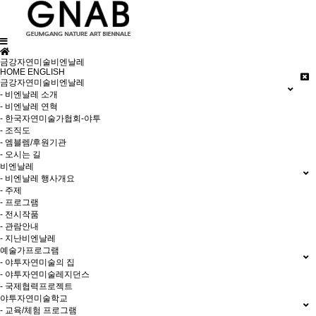
금강자연미술비엔날레
HOME
ENGLISH
금강자연미술비엔날레
- 비엔날레 소개
- 비엔날레 연혁
- 한국자연미술가협회-야투
- 조직도
- 엠블렘/후원기관
- 오시는 길
비엔날레
- 비엔날레 행사개요
- 주제
- 프로그램
- 전시작품
- 관람안내
- 지난비엔날레
예술가프로그램
- 야투자연미술의 집
- 야투자연미술레지던스
- 국제협력프로젝트
야투자연미술학교
- 교육/체험 프로그램