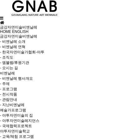
금강자연미술비엔날레
HOME
ENGLISH
금강자연미술비엔날레
- 비엔날레 소개
- 비엔날레 연혁
- 한국자연미술가협회-야투
- 조직도
- 엠블렘/후원기관
- 오시는 길
비엔날레
- 비엔날레 행사개요
- 주제
- 프로그램
- 전시작품
- 관람안내
- 지난비엔날레
예술가프로그램
- 야투자연미술의 집
- 야투자연미술레지던스
- 국제협력프로젝트
야투자연미술학교
- 교육/체험 프로그램