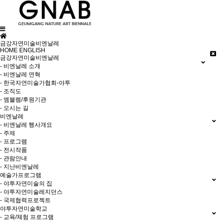
금강자연미술비엔날레
HOME
ENGLISH
금강자연미술비엔날레
- 비엔날레 소개
- 비엔날레 연혁
- 한국자연미술가협회-야투
- 조직도
- 엠블렘/후원기관
- 오시는 길
비엔날레
- 비엔날레 행사개요
- 주제
- 프로그램
- 전시작품
- 관람안내
- 지난비엔날레
예술가프로그램
- 야투자연미술의 집
- 야투자연미술레지던스
- 국제협력프로젝트
야투자연미술학교
- 교육/체험 프로그램