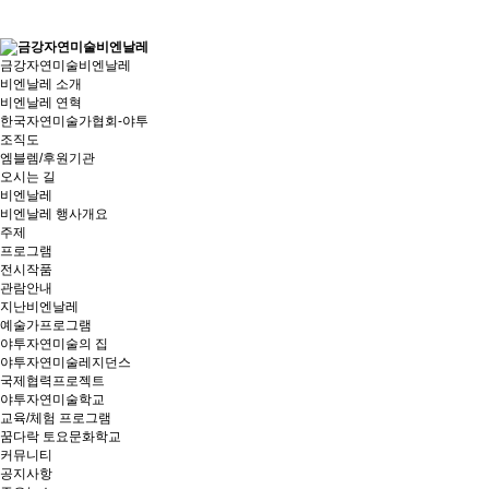
금강자연미술비엔날레
비엔날레 소개
비엔날레 연혁
한국자연미술가협회-야투
조직도
엠블렘/후원기관
오시는 길
비엔날레
비엔날레 행사개요
주제
프로그램
전시작품
관람안내
지난비엔날레
예술가프로그램
야투자연미술의 집
야투자연미술레지던스
국제협력프로젝트
야투자연미술학교
교육/체험 프로그램
꿈다락 토요문화학교
커뮤니티
공지사항