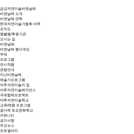
금강자연미술비엔날레
비엔날레 소개
비엔날레 연혁
한국자연미술가협회-야투
조직도
엠블렘/후원기관
오시는 길
비엔날레
비엔날레 행사개요
주제
프로그램
전시작품
관람안내
지난비엔날레
예술가프로그램
야투자연미술의 집
야투자연미술레지던스
국제협력프로젝트
야투자연미술학교
교육/체험 프로그램
꿈다락 토요문화학교
커뮤니티
공지사항
주요뉴스
포토갤러리