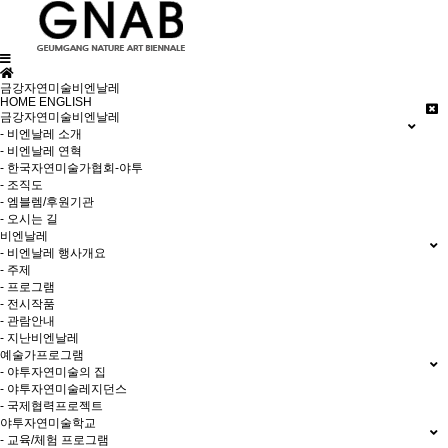
금강자연미술비엔날레
HOME
ENGLISH
금강자연미술비엔날레
- 비엔날레 소개
- 비엔날레 연혁
- 한국자연미술가협회-야투
- 조직도
- 엠블렘/후원기관
- 오시는 길
비엔날레
- 비엔날레 행사개요
- 주제
- 프로그램
- 전시작품
- 관람안내
- 지난비엔날레
예술가프로그램
- 야투자연미술의 집
- 야투자연미술레지던스
- 국제협력프로젝트
야투자연미술학교
- 교육/체험 프로그램