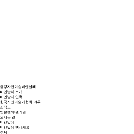
금강자연미술비엔날레
비엔날레 소개
비엔날레 연혁
한국자연미술가협회-야투
조직도
엠블렘/후원기관
오시는 길
비엔날레
비엔날레 행사개요
주제