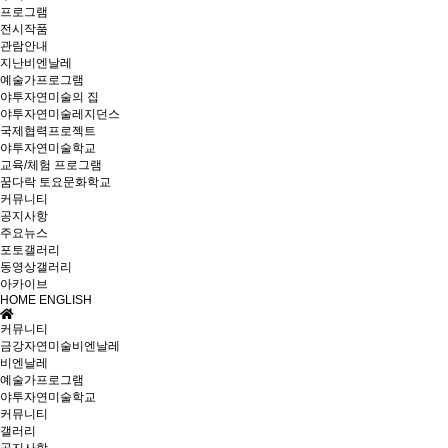
프로그램
전시작품
관람안내
지난비엔날레
예술가프로그램
야투자연미술의 집
야투자연미술레지던스
국제협력프로젝트
야투자연미술학교
교육/체험 프로그램
꿈다락 토요문화학교
커뮤니티
공지사항
주요뉴스
포토갤러리
동영상갤러리
아카이브
HOME
ENGLISH
커뮤니티
금강자연미술비엔날레
비엔날레
예술가프로그램
야투자연미술학교
커뮤니티
갤러리