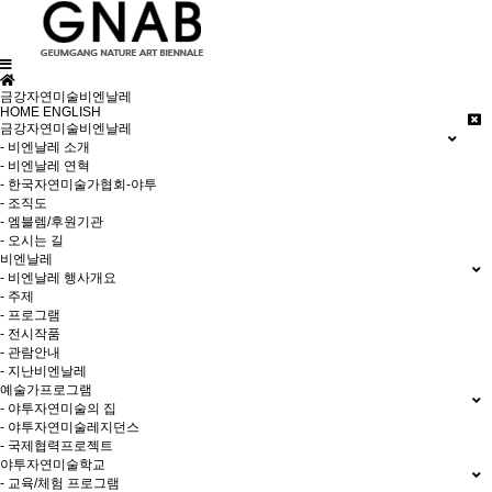
금강자연미술비엔날레
HOME
ENGLISH
금강자연미술비엔날레
- 비엔날레 소개
- 비엔날레 연혁
- 한국자연미술가협회-야투
- 조직도
- 엠블렘/후원기관
- 오시는 길
비엔날레
- 비엔날레 행사개요
- 주제
- 프로그램
- 전시작품
- 관람안내
- 지난비엔날레
예술가프로그램
- 야투자연미술의 집
- 야투자연미술레지던스
- 국제협력프로젝트
야투자연미술학교
- 교육/체험 프로그램