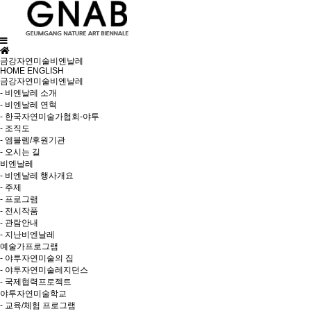
금강자연미술비엔날레
HOME
ENGLISH
금강자연미술비엔날레
- 비엔날레 소개
- 비엔날레 연혁
- 한국자연미술가협회-야투
- 조직도
- 엠블렘/후원기관
- 오시는 길
비엔날레
- 비엔날레 행사개요
- 주제
- 프로그램
- 전시작품
- 관람안내
- 지난비엔날레
예술가프로그램
- 야투자연미술의 집
- 야투자연미술레지던스
- 국제협력프로젝트
야투자연미술학교
- 교육/체험 프로그램