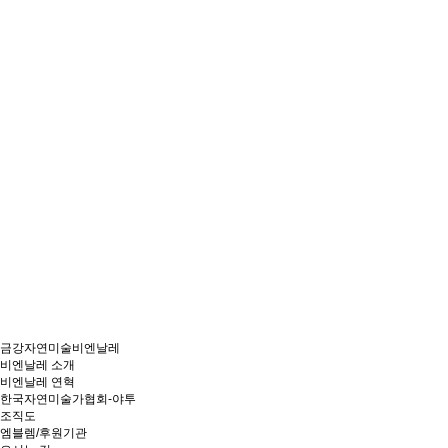
금강자연미술비엔날레
비엔날레 소개
비엔날레 연혁
한국자연미술가협회-야투
조직도
엠블렘/후원기관