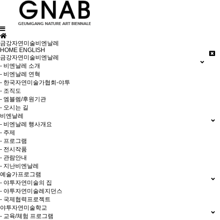
금강자연미술비엔날레
HOME
ENGLISH
금강자연미술비엔날레
- 비엔날레 소개
- 비엔날레 연혁
- 한국자연미술가협회-야투
- 조직도
- 엠블렘/후원기관
- 오시는 길
비엔날레
- 비엔날레 행사개요
- 주제
- 프로그램
- 전시작품
- 관람안내
- 지난비엔날레
예술가프로그램
- 야투자연미술의 집
- 야투자연미술레지던스
- 국제협력프로젝트
야투자연미술학교
- 교육/체험 프로그램