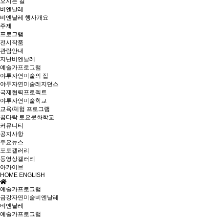
오시는 길
비엔날레
비엔날레 행사개요
주제
프로그램
전시작품
관람안내
지난비엔날레
예술가프로그램
야투자연미술의 집
야투자연미술레지던스
국제협력프로젝트
야투자연미술학교
교육/체험 프로그램
꿈다락 토요문화학교
커뮤니티
공지사항
주요뉴스
포토갤러리
동영상갤러리
아카이브
HOME
ENGLISH
예술가프로그램
금강자연미술비엔날레
비엔날레
예술가프로그램