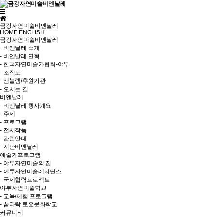
금강자연미술비엔날레
HOME
ENGLISH
금강자연미술비엔날레
- 비엔날레 소개
- 비엔날레 연혁
- 한국자연미술가협회-야투
- 조직도
- 엠블렘/후원기관
- 오시는 길
비엔날레
- 비엔날레 행사개요
- 주제
- 프로그램
- 전시작품
- 관람안내
- 지난비엔날레
예술가프로그램
- 야투자연미술의 집
- 야투자연미술레지던스
- 국제협력프로젝트
야투자연미술학교
- 교육/체험 프로그램
- 꿈다락 토요문화학교
커뮤니티