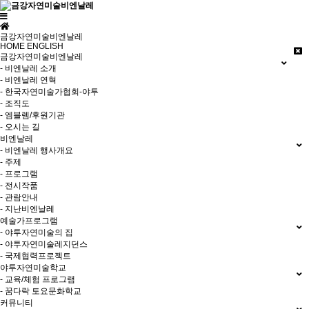
금강자연미술비엔날레
HOME
ENGLISH
금강자연미술비엔날레
- 비엔날레 소개
- 비엔날레 연혁
- 한국자연미술가협회-야투
- 조직도
- 엠블렘/후원기관
- 오시는 길
비엔날레
- 비엔날레 행사개요
- 주제
- 프로그램
- 전시작품
- 관람안내
- 지난비엔날레
예술가프로그램
- 야투자연미술의 집
- 야투자연미술레지던스
- 국제협력프로젝트
야투자연미술학교
- 교육/체험 프로그램
- 꿈다락 토요문화학교
커뮤니티