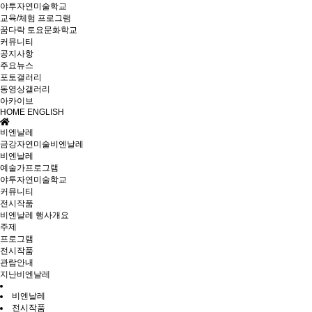
야투자연미술학교
교육/체험 프로그램
꿈다락 토요문화학교
커뮤니티
공지사항
주요뉴스
포토갤러리
동영상갤러리
아카이브
HOME
ENGLISH
비엔날레
금강자연미술비엔날레
비엔날레
예술가프로그램
야투자연미술학교
커뮤니티
전시작품
비엔날레 행사개요
주제
프로그램
전시작품
관람안내
지난비엔날레
비엔날레
전시작품