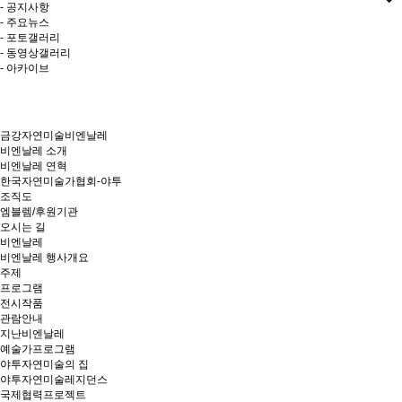
- 공지사항
- 주요뉴스
- 포토갤러리
- 동영상갤러리
- 아카이브
금강자연미술비엔날레
비엔날레 소개
비엔날레 연혁
한국자연미술가협회-야투
조직도
엠블렘/후원기관
오시는 길
비엔날레
비엔날레 행사개요
주제
프로그램
전시작품
관람안내
지난비엔날레
예술가프로그램
야투자연미술의 집
야투자연미술레지던스
국제협력프로젝트