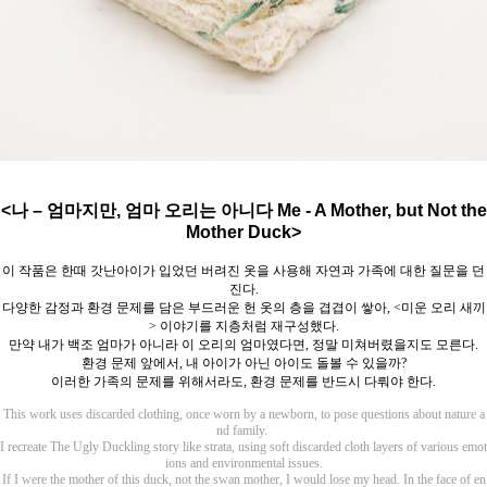
<나 – 엄마지만, 엄마 오리는 아니다 Me - A Mother, but Not the
Mother Duck>
이 작품은 한때 갓난아이가 입었던 버려진 옷을 사용해 자연과 가족에 대한 질문을 던
진다
.
다양한 감정과 환경 문제를 담은 부드러운 헌 옷의 층을 겹겹이 쌓아
, <
미운 오리 새끼
>
이야기를 지층처럼 재구성했다
.
만약 내가 백조 엄마가 아니라 이 오리의 엄마였다면
,
정말 미쳐버렸을지도 모른다
.
환경 문제 앞에서
,
내 아이가 아닌 아이도 돌볼 수 있을까
?
이러한 가족의 문제를 위해서라도
,
환경 문제를 반드시 다뤄야 한다
.
This work uses discarded clothing, once worn by a newborn, to pose questions about nature a
nd family.
I recreate The Ugly Duckling story like strata, using soft discarded cloth layers of various emot
ions and environmental issues.
If I were the mother of this duck, not the swan mother, I would lose my head. In the face of en