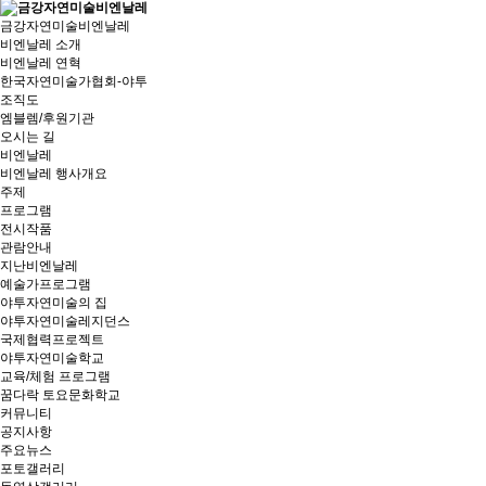
금강자연미술비엔날레
비엔날레 소개
비엔날레 연혁
한국자연미술가협회-야투
조직도
엠블렘/후원기관
오시는 길
비엔날레
비엔날레 행사개요
주제
프로그램
전시작품
관람안내
지난비엔날레
예술가프로그램
야투자연미술의 집
야투자연미술레지던스
국제협력프로젝트
야투자연미술학교
교육/체험 프로그램
꿈다락 토요문화학교
커뮤니티
공지사항
주요뉴스
포토갤러리