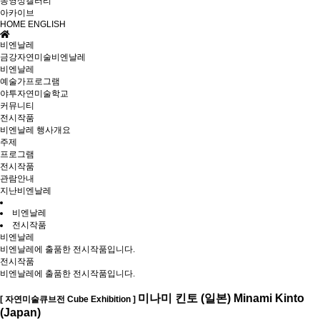
동영상갤러리
아카이브
HOME
ENGLISH
비엔날레
금강자연미술비엔날레
비엔날레
예술가프로그램
야투자연미술학교
커뮤니티
전시작품
비엔날레 행사개요
주제
프로그램
전시작품
관람안내
지난비엔날레
비엔날레
전시작품
비엔날레
비엔날레에 출품한 전시작품입니다.
전시작품
비엔날레에 출품한 전시작품입니다.
미나미 킨토 (일본) Minami Kinto
[ 자연미술큐브전 Cube Exhibition ]
(Japan)