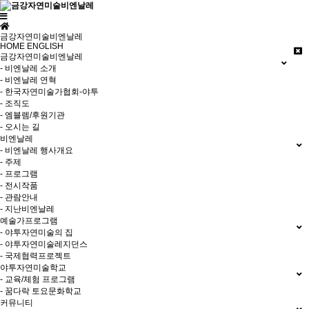
금강자연미술비엔날레
HOME
ENGLISH
금강자연미술비엔날레
- 비엔날레 소개
- 비엔날레 연혁
- 한국자연미술가협회-야투
- 조직도
- 엠블렘/후원기관
- 오시는 길
비엔날레
- 비엔날레 행사개요
- 주제
- 프로그램
- 전시작품
- 관람안내
- 지난비엔날레
예술가프로그램
- 야투자연미술의 집
- 야투자연미술레지던스
- 국제협력프로젝트
야투자연미술학교
- 교육/체험 프로그램
- 꿈다락 토요문화학교
커뮤니티