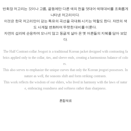
반회장 저고리는 깃이나 고름
,
끝동에만 다른 색의 천을 덧대어 색채대비를 조화롭게
나타낸 저고리이다
.
이것은 한국 저고리만이 갖는 특유의 곡선을 극대화 시키는 역할도 한다
.
자연의 색
도 사계절 변화하며 뚜렷한 대비를 이룬다
.
자연의 섭리에 순응하며 모나지 않고 둥글게 살아 온 옛 어른들의 지혜를 담아 보았
다
.
The Half Contrast-collar Jeogori is a traditional Korean jacket designed with contrasting fa
brics applied only to the collar, ties, and sleeve ends, creating a harmonious balance of colo
rs.
This also serves to emphasize the unique curves that only the Korean jeogori possesses. In
nature as well, the seasons shift and form striking contrasts.
This work reflects the wisdom of our elders, who lived in harmony with the laws of natur
e, embracing roundness and softness rather than sharpness.
혼합재료