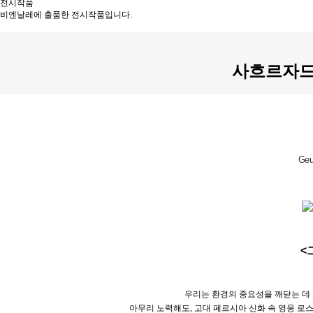
전시작품
비엔날레에 출품한 전시작품입니다.
사흐르자드 카
Geu
<그
우리는 환경의 중요성을 깨닫는 데
아무리 노력해도
,
고대 페르시아 신화 속 영웅 로