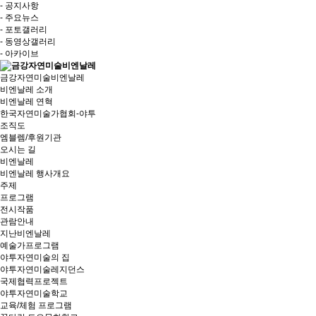
- 공지사항
- 주요뉴스
- 포토갤러리
- 동영상갤러리
- 아카이브
금강자연미술비엔날레
비엔날레 소개
비엔날레 연혁
한국자연미술가협회-야투
조직도
엠블렘/후원기관
오시는 길
비엔날레
비엔날레 행사개요
주제
프로그램
전시작품
관람안내
지난비엔날레
예술가프로그램
야투자연미술의 집
야투자연미술레지던스
국제협력프로젝트
야투자연미술학교
교육/체험 프로그램