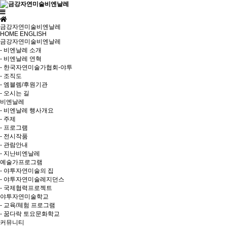
금강자연미술비엔날레
HOME
ENGLISH
금강자연미술비엔날레
- 비엔날레 소개
- 비엔날레 연혁
- 한국자연미술가협회-야투
- 조직도
- 엠블렘/후원기관
- 오시는 길
비엔날레
- 비엔날레 행사개요
- 주제
- 프로그램
- 전시작품
- 관람안내
- 지난비엔날레
예술가프로그램
- 야투자연미술의 집
- 야투자연미술레지던스
- 국제협력프로젝트
야투자연미술학교
- 교육/체험 프로그램
- 꿈다락 토요문화학교
커뮤니티