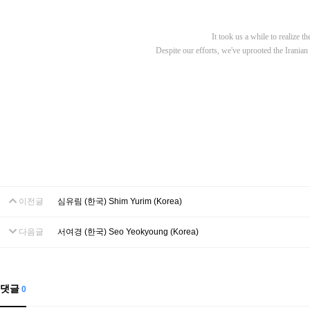
It took us a while to realize 
Despite our efforts, we've uprooted the Iranian
이전글
심유림 (한국) Shim Yurim (Korea)
다음글
서여경 (한국) Seo Yeokyoung (Korea)
댓글
0