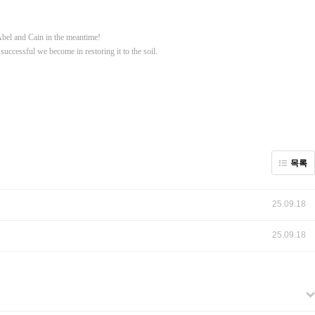
 Abel and Cain in the meantime!
uccessful we become in restoring it to the soil.
목록
25.09.18
25.09.18