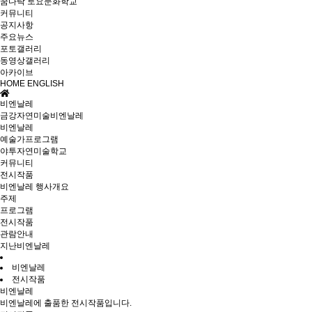
꿈다락 토요문화학교
커뮤니티
공지사항
주요뉴스
포토갤러리
동영상갤러리
아카이브
HOME
ENGLISH
비엔날레
금강자연미술비엔날레
비엔날레
예술가프로그램
야투자연미술학교
커뮤니티
전시작품
비엔날레 행사개요
주제
프로그램
전시작품
관람안내
지난비엔날레
비엔날레
전시작품
비엔날레
비엔날레에 출품한 전시작품입니다.