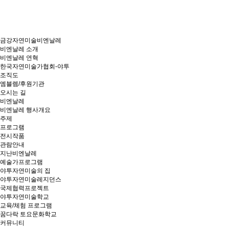
금강자연미술비엔날레
비엔날레 소개
비엔날레 연혁
한국자연미술가협회-야투
조직도
엠블렘/후원기관
오시는 길
비엔날레
비엔날레 행사개요
주제
프로그램
전시작품
관람안내
지난비엔날레
예술가프로그램
야투자연미술의 집
야투자연미술레지던스
국제협력프로젝트
야투자연미술학교
교육/체험 프로그램
꿈다락 토요문화학교
커뮤니티