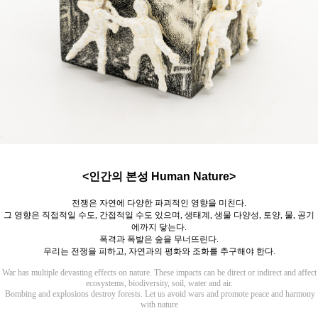
<인간의 본성 Human Nature>
전쟁은 자연에 다양한 파괴적인 영향을 미친다
.
그 영향은 직접적일 수도
,
간접적일 수도 있으며
,
생태계
,
생물 다양성
,
토양
,
물
,
공기
에까지 닿는다
.
폭격과 폭발은 숲을 무너뜨린다
.
우리는 전쟁을 피하고
,
자연과의 평화와 조화를 추구해야 한다
.
War has multiple devasting effects on nature. These impacts can be direct or indirect and affect
ecosystems, biodiversity, soil, water and air.
Bombing and explosions destroy forests. Let us avoid wars and promote peace and harmony
with nature