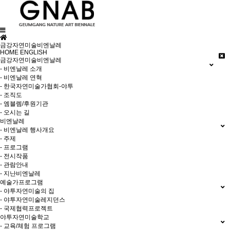
금강자연미술비엔날레
HOME
ENGLISH
금강자연미술비엔날레
- 비엔날레 소개
- 비엔날레 연혁
- 한국자연미술가협회-야투
- 조직도
- 엠블렘/후원기관
- 오시는 길
비엔날레
- 비엔날레 행사개요
- 주제
- 프로그램
- 전시작품
- 관람안내
- 지난비엔날레
예술가프로그램
- 야투자연미술의 집
- 야투자연미술레지던스
- 국제협력프로젝트
야투자연미술학교
- 교육/체험 프로그램