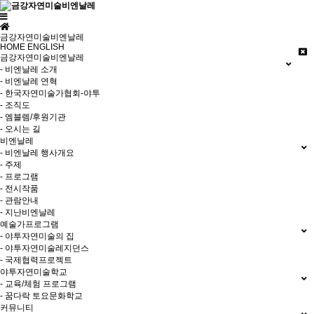
금강자연미술비엔날레
HOME
ENGLISH
금강자연미술비엔날레
- 비엔날레 소개
- 비엔날레 연혁
- 한국자연미술가협회-야투
- 조직도
- 엠블렘/후원기관
- 오시는 길
비엔날레
- 비엔날레 행사개요
- 주제
- 프로그램
- 전시작품
- 관람안내
- 지난비엔날레
예술가프로그램
- 야투자연미술의 집
- 야투자연미술레지던스
- 국제협력프로젝트
야투자연미술학교
- 교육/체험 프로그램
- 꿈다락 토요문화학교
커뮤니티