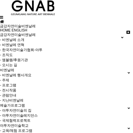
금강자연미술비엔날레
HOME
ENGLISH
금강자연미술비엔날레
- 비엔날레 소개
- 비엔날레 연혁
- 한국자연미술가협회-야투
- 조직도
- 엠블렘/후원기관
- 오시는 길
비엔날레
- 비엔날레 행사개요
- 주제
- 프로그램
- 전시작품
- 관람안내
- 지난비엔날레
예술가프로그램
- 야투자연미술의 집
- 야투자연미술레지던스
- 국제협력프로젝트
야투자연미술학교
- 교육/체험 프로그램