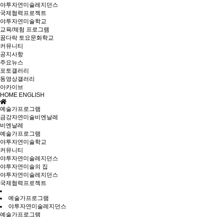
야투자연미술레지던스
국제협력프로젝트
야투자연미술학교
교육/체험 프로그램
꿈다락 토요문화학교
커뮤니티
공지사항
주요뉴스
포토갤러리
동영상갤러리
아카이브
HOME
ENGLISH
예술가프로그램
금강자연미술비엔날레
비엔날레
예술가프로그램
야투자연미술학교
커뮤니티
야투자연미술레지던스
야투자연미술의 집
야투자연미술레지던스
국제협력프로젝트
예술가프로그램
야투자연미술레지던스
예술가프로그램