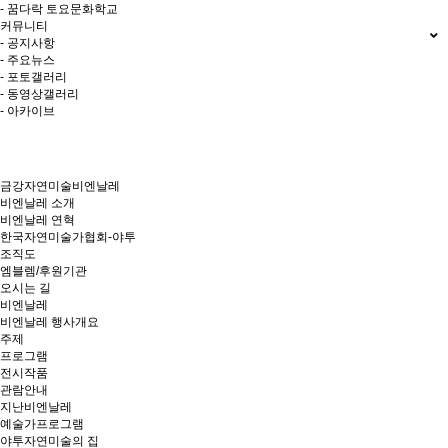
- 꿈다락 토요문화학교
커뮤니티
- 공지사항
- 주요뉴스
- 포토갤러리
- 동영상갤러리
- 아카이브
금강자연미술비엔날레
비엔날레 소개
비엔날레 연혁
한국자연미술가협회-야투
조직도
엠블렘/후원기관
오시는 길
비엔날레
비엔날레 행사개요
주제
프로그램
전시작품
관람안내
지난비엔날레
예술가프로그램
야투자연미술의 집