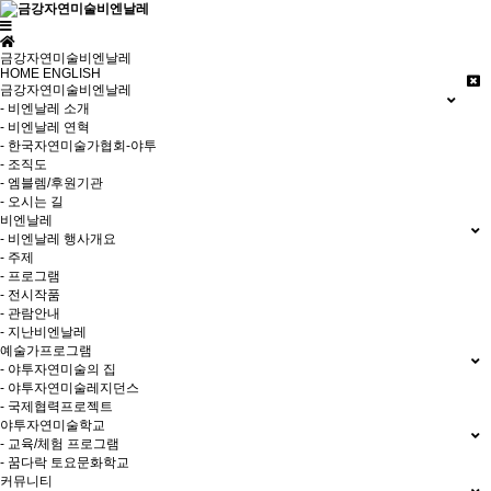
금강자연미술비엔날레
HOME
ENGLISH
금강자연미술비엔날레
- 비엔날레 소개
- 비엔날레 연혁
- 한국자연미술가협회-야투
- 조직도
- 엠블렘/후원기관
- 오시는 길
비엔날레
- 비엔날레 행사개요
- 주제
- 프로그램
- 전시작품
- 관람안내
- 지난비엔날레
예술가프로그램
- 야투자연미술의 집
- 야투자연미술레지던스
- 국제협력프로젝트
야투자연미술학교
- 교육/체험 프로그램
- 꿈다락 토요문화학교
커뮤니티