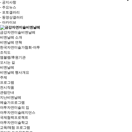
- 공지사항
- 주요뉴스
- 포토갤러리
- 동영상갤러리
- 아카이브
금강자연미술비엔날레
비엔날레 소개
비엔날레 연혁
한국자연미술가협회-야투
조직도
엠블렘/후원기관
오시는 길
비엔날레
비엔날레 행사개요
주제
프로그램
전시작품
관람안내
지난비엔날레
예술가프로그램
야투자연미술의 집
야투자연미술레지던스
국제협력프로젝트
야투자연미술학교
교육/체험 프로그램