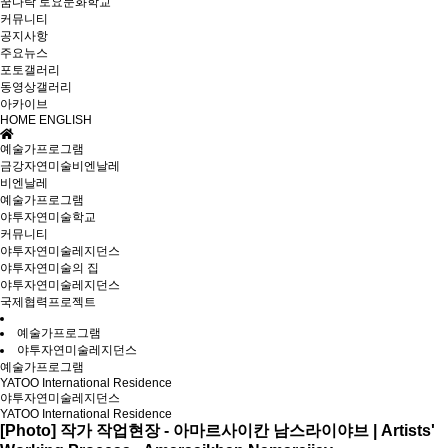
꿈다락 토요문화학교
커뮤니티
공지사항
주요뉴스
포토갤러리
동영상갤러리
아카이브
HOME
ENGLISH
예술가프로그램
금강자연미술비엔날레
비엔날레
예술가프로그램
야투자연미술학교
커뮤니티
야투자연미술레지던스
야투자연미술의 집
야투자연미술레지던스
국제협력프로젝트
예술가프로그램
야투자연미술레지던스
예술가프로그램
YATOO International Residence
야투자연미술레지던스
YATOO International Residence
[Photo] 작가 작업현장 - 아마르사이칸 남스라이야브 | Artists'