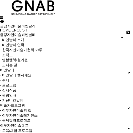
금강자연미술비엔날레
HOME
ENGLISH
금강자연미술비엔날레
- 비엔날레 소개
- 비엔날레 연혁
- 한국자연미술가협회-야투
- 조직도
- 엠블렘/후원기관
- 오시는 길
비엔날레
- 비엔날레 행사개요
- 주제
- 프로그램
- 전시작품
- 관람안내
- 지난비엔날레
예술가프로그램
- 야투자연미술의 집
- 야투자연미술레지던스
- 국제협력프로젝트
야투자연미술학교
- 교육/체험 프로그램