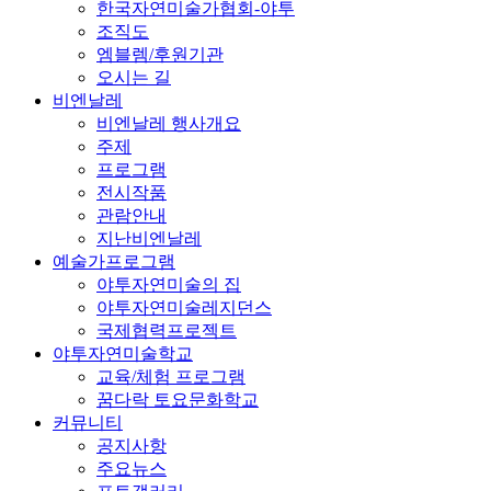
한국자연미술가협회-야투
조직도
엠블렘/후원기관
오시는 길
비엔날레
비엔날레 행사개요
주제
프로그램
전시작품
관람안내
지난비엔날레
예술가프로그램
야투자연미술의 집
야투자연미술레지던스
국제협력프로젝트
야투자연미술학교
교육/체험 프로그램
꿈다락 토요문화학교
커뮤니티
공지사항
주요뉴스