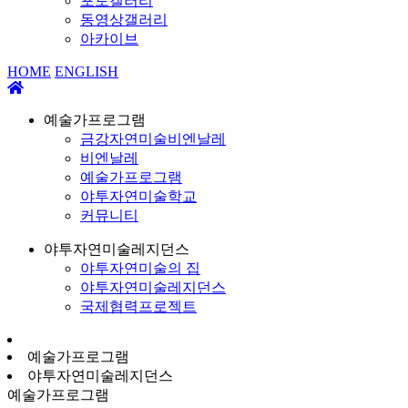
포토갤러리
동영상갤러리
아카이브
HOME
ENGLISH
예술가프로그램
금강자연미술비엔날레
비엔날레
예술가프로그램
야투자연미술학교
커뮤니티
야투자연미술레지던스
야투자연미술의 집
야투자연미술레지던스
국제협력프로젝트
예술가프로그램
야투자연미술레지던스
예술가프로그램