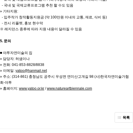
- 국내 및 국제교류프로그램 추천 할 수도 있음
» 기타지원:
- 입주작가 창작활동지원금 (약 100만원 이내의 교통, 재료, 식비 등)
- 전시 리플렛, 홍보 현수막
※ 레지던스 종류에 따라 지원 내용이 달라질 수 있음
5. 문의
■ 야투자연미술의 집
» 담당자: 허샘이나
» 전화: 041-853-8828/8838
» 이메일:
yatoo@hanmail.net
» 주소: (314-861) 충청남도 공주시 우성면 연미산고개길 98 (사)한국자연미술가협
회-야투
» 홈페이지:
www.yatoo.or.kr
/
www.natureartbiennale.com
목록