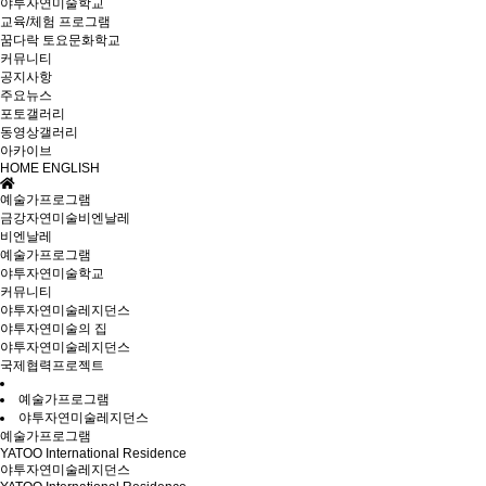
야투자연미술학교
교육/체험 프로그램
꿈다락 토요문화학교
커뮤니티
공지사항
주요뉴스
포토갤러리
동영상갤러리
아카이브
HOME
ENGLISH
예술가프로그램
금강자연미술비엔날레
비엔날레
예술가프로그램
야투자연미술학교
커뮤니티
야투자연미술레지던스
야투자연미술의 집
야투자연미술레지던스
국제협력프로젝트
예술가프로그램
야투자연미술레지던스
예술가프로그램
YATOO International Residence
야투자연미술레지던스