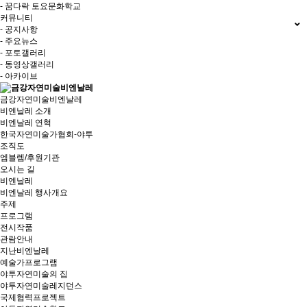
- 꿈다락 토요문화학교
커뮤니티
- 공지사항
- 주요뉴스
- 포토갤러리
- 동영상갤러리
- 아카이브
금강자연미술비엔날레
비엔날레 소개
비엔날레 연혁
한국자연미술가협회-야투
조직도
엠블렘/후원기관
오시는 길
비엔날레
비엔날레 행사개요
주제
프로그램
전시작품
관람안내
지난비엔날레
예술가프로그램
야투자연미술의 집
야투자연미술레지던스
국제협력프로젝트