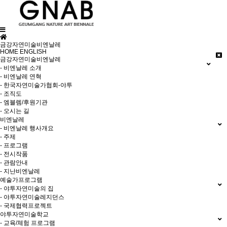
금강자연미술비엔날레
HOME
ENGLISH
금강자연미술비엔날레
- 비엔날레 소개
- 비엔날레 연혁
- 한국자연미술가협회-야투
- 조직도
- 엠블렘/후원기관
- 오시는 길
비엔날레
- 비엔날레 행사개요
- 주제
- 프로그램
- 전시작품
- 관람안내
- 지난비엔날레
예술가프로그램
- 야투자연미술의 집
- 야투자연미술레지던스
- 국제협력프로젝트
야투자연미술학교
- 교육/체험 프로그램