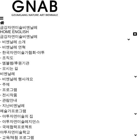
금강자연미술비엔날레
HOME
ENGLISH
금강자연미술비엔날레
- 비엔날레 소개
- 비엔날레 연혁
- 한국자연미술가협회-야투
- 조직도
- 엠블렘/후원기관
- 오시는 길
비엔날레
- 비엔날레 행사개요
- 주제
- 프로그램
- 전시작품
- 관람안내
- 지난비엔날레
예술가프로그램
- 야투자연미술의 집
- 야투자연미술레지던스
- 국제협력프로젝트
야투자연미술학교
- 교육/체험 프로그램