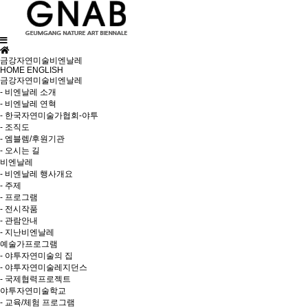
금강자연미술비엔날레
HOME
ENGLISH
금강자연미술비엔날레
- 비엔날레 소개
- 비엔날레 연혁
- 한국자연미술가협회-야투
- 조직도
- 엠블렘/후원기관
- 오시는 길
비엔날레
- 비엔날레 행사개요
- 주제
- 프로그램
- 전시작품
- 관람안내
- 지난비엔날레
예술가프로그램
- 야투자연미술의 집
- 야투자연미술레지던스
- 국제협력프로젝트
야투자연미술학교
- 교육/체험 프로그램