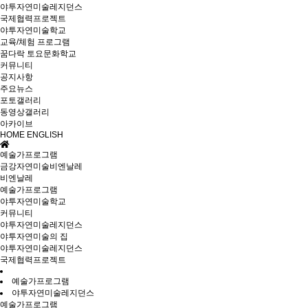
야투자연미술레지던스
국제협력프로젝트
야투자연미술학교
교육/체험 프로그램
꿈다락 토요문화학교
커뮤니티
공지사항
주요뉴스
포토갤러리
동영상갤러리
아카이브
HOME
ENGLISH
예술가프로그램
금강자연미술비엔날레
비엔날레
예술가프로그램
야투자연미술학교
커뮤니티
야투자연미술레지던스
야투자연미술의 집
야투자연미술레지던스
국제협력프로젝트
예술가프로그램
야투자연미술레지던스
예술가프로그램