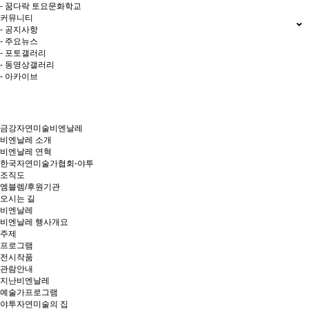
- 꿈다락 토요문화학교
커뮤니티
- 공지사항
- 주요뉴스
- 포토갤러리
- 동영상갤러리
- 아카이브
금강자연미술비엔날레
비엔날레 소개
비엔날레 연혁
한국자연미술가협회-야투
조직도
엠블렘/후원기관
오시는 길
비엔날레
비엔날레 행사개요
주제
프로그램
전시작품
관람안내
지난비엔날레
예술가프로그램
야투자연미술의 집