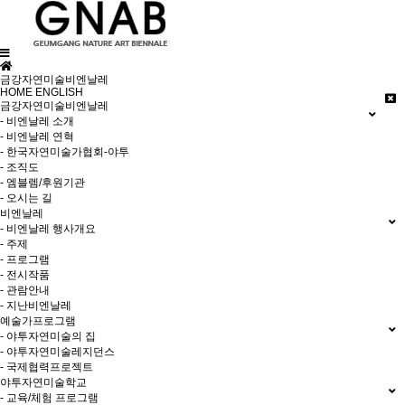
금강자연미술비엔날레
HOME
ENGLISH
금강자연미술비엔날레
- 비엔날레 소개
- 비엔날레 연혁
- 한국자연미술가협회-야투
- 조직도
- 엠블렘/후원기관
- 오시는 길
비엔날레
- 비엔날레 행사개요
- 주제
- 프로그램
- 전시작품
- 관람안내
- 지난비엔날레
예술가프로그램
- 야투자연미술의 집
- 야투자연미술레지던스
- 국제협력프로젝트
야투자연미술학교
- 교육/체험 프로그램