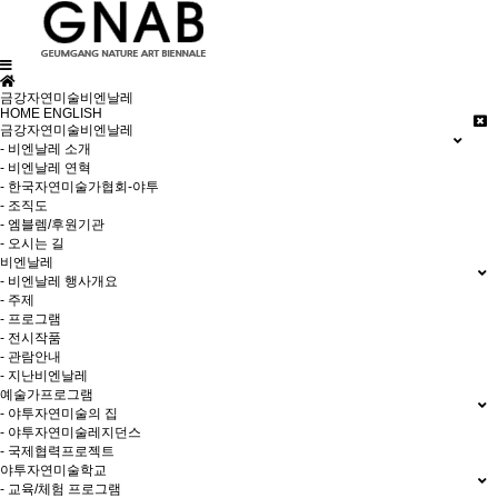
금강자연미술비엔날레
HOME
ENGLISH
금강자연미술비엔날레
- 비엔날레 소개
- 비엔날레 연혁
- 한국자연미술가협회-야투
- 조직도
- 엠블렘/후원기관
- 오시는 길
비엔날레
- 비엔날레 행사개요
- 주제
- 프로그램
- 전시작품
- 관람안내
- 지난비엔날레
예술가프로그램
- 야투자연미술의 집
- 야투자연미술레지던스
- 국제협력프로젝트
야투자연미술학교
- 교육/체험 프로그램