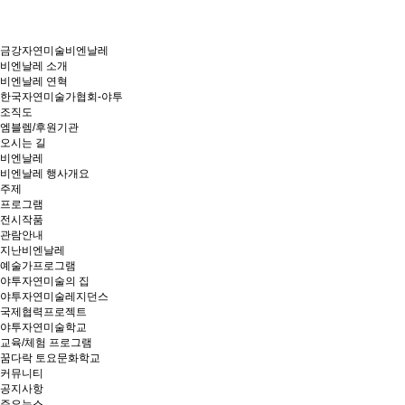
금강자연미술비엔날레
비엔날레 소개
비엔날레 연혁
한국자연미술가협회-야투
조직도
엠블렘/후원기관
오시는 길
비엔날레
비엔날레 행사개요
주제
프로그램
전시작품
관람안내
지난비엔날레
예술가프로그램
야투자연미술의 집
야투자연미술레지던스
국제협력프로젝트
야투자연미술학교
교육/체험 프로그램
꿈다락 토요문화학교
커뮤니티
공지사항
주요뉴스