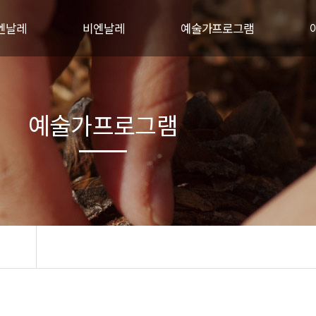
엔날레
비엔날레
예술가프로그램
개
비엔날레 행사개요
야투자연미술의 집
혁
주제
야투자연미술레지던스
예술가프로그램
-야투
프로그램
국제협력프로젝트
전시작품
관
관람안내
지난비엔날레