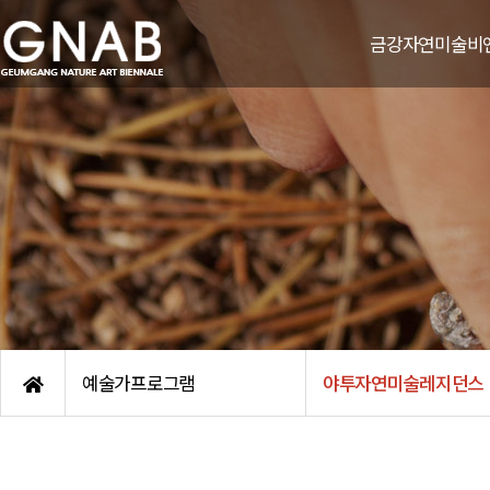
금강자연미술비
비엔날레 소
비엔날레 연
한국자연미술가협회
조직도
엠블렘/후원기
오시는 길
예술가프로그램
야투자연미술레지던스