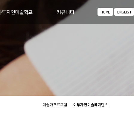
야투자연미술학교
커뮤니티
HOME
ENGLISH
교육/체험 프로그램
공지사항
꿈다락 토요문화학교
주요뉴스
포토갤러리
동영상갤러리
아카이브
예술가프로그램
야투자연미술레지던스