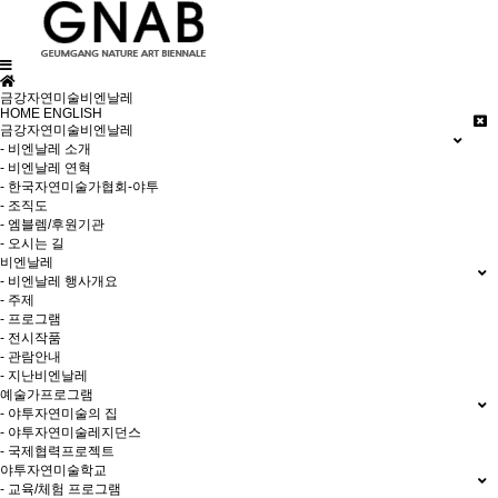
금강자연미술비엔날레
HOME
ENGLISH
금강자연미술비엔날레
- 비엔날레 소개
- 비엔날레 연혁
- 한국자연미술가협회-야투
- 조직도
- 엠블렘/후원기관
- 오시는 길
비엔날레
- 비엔날레 행사개요
- 주제
- 프로그램
- 전시작품
- 관람안내
- 지난비엔날레
예술가프로그램
- 야투자연미술의 집
- 야투자연미술레지던스
- 국제협력프로젝트
야투자연미술학교
- 교육/체험 프로그램