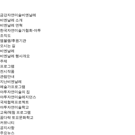
금강자연미술비엔날레
비엔날레 소개
비엔날레 연혁
한국자연미술가협회-야투
조직도
엠블렘/후원기관
오시는 길
비엔날레
비엔날레 행사개요
주제
프로그램
전시작품
관람안내
지난비엔날레
예술가프로그램
야투자연미술의 집
야투자연미술레지던스
국제협력프로젝트
야투자연미술학교
교육/체험 프로그램
꿈다락 토요문화학교
커뮤니티
공지사항
주요뉴스