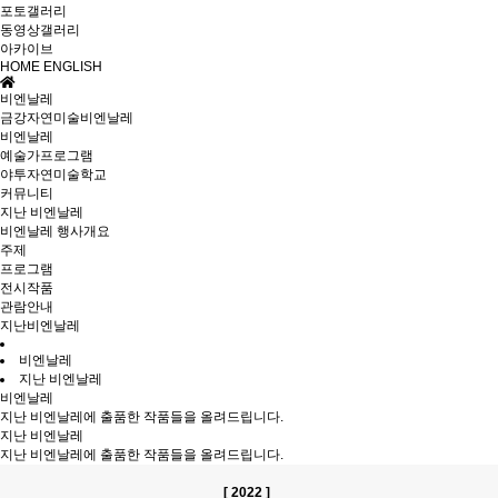
포토갤러리
동영상갤러리
아카이브
HOME
ENGLISH
비엔날레
금강자연미술비엔날레
비엔날레
예술가프로그램
야투자연미술학교
커뮤니티
지난 비엔날레
비엔날레 행사개요
주제
프로그램
전시작품
관람안내
지난비엔날레
비엔날레
지난 비엔날레
비엔날레
지난 비엔날레에 출품한 작품들을 올려드립니다.
지난 비엔날레
지난 비엔날레에 출품한 작품들을 올려드립니다.
[ 2022 ]