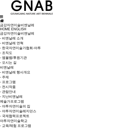
금강자연미술비엔날레
HOME
ENGLISH
금강자연미술비엔날레
- 비엔날레 소개
- 비엔날레 연혁
- 한국자연미술가협회-야투
- 조직도
- 엠블렘/후원기관
- 오시는 길
비엔날레
- 비엔날레 행사개요
- 주제
- 프로그램
- 전시작품
- 관람안내
- 지난비엔날레
예술가프로그램
- 야투자연미술의 집
- 야투자연미술레지던스
- 국제협력프로젝트
야투자연미술학교
- 교육/체험 프로그램