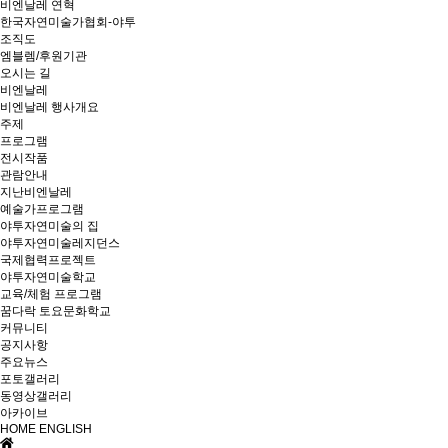
비엔날레 연혁
한국자연미술가협회-야투
조직도
엠블렘/후원기관
오시는 길
비엔날레
비엔날레 행사개요
주제
프로그램
전시작품
관람안내
지난비엔날레
예술가프로그램
야투자연미술의 집
야투자연미술레지던스
국제협력프로젝트
야투자연미술학교
교육/체험 프로그램
꿈다락 토요문화학교
커뮤니티
공지사항
주요뉴스
포토갤러리
동영상갤러리
아카이브
HOME
ENGLISH