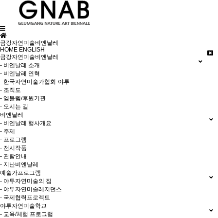
금강자연미술비엔날레
HOME
ENGLISH
금강자연미술비엔날레
- 비엔날레 소개
- 비엔날레 연혁
- 한국자연미술가협회-야투
- 조직도
- 엠블렘/후원기관
- 오시는 길
비엔날레
- 비엔날레 행사개요
- 주제
- 프로그램
- 전시작품
- 관람안내
- 지난비엔날레
예술가프로그램
- 야투자연미술의 집
- 야투자연미술레지던스
- 국제협력프로젝트
야투자연미술학교
- 교육/체험 프로그램