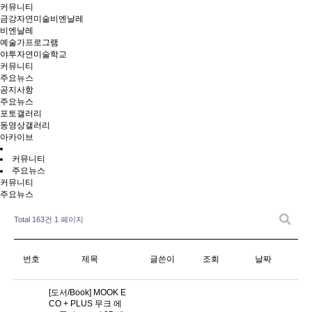
커뮤니티
금강자연미술비엔날레
비엔날레
예술가프로그램
야투자연미술학교
커뮤니티
주요뉴스
공지사항
주요뉴스
포토갤러리
동영상갤러리
아카이브
커뮤니티
주요뉴스
커뮤니티
주요뉴스
Total 163건
1 페이지
번호
제목
글쓴이
조회
날짜
[도서/Book] MOOK E
CO + PLUS 무크 에