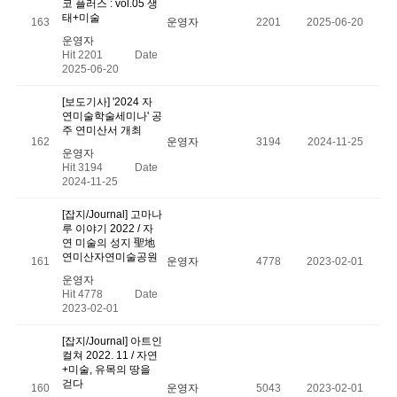
코 플러스 : vol.05 생
태+미술
163
운영자
2201
2025-06-20
운영자
Hit 2201
Date
2025-06-20
[보도기사] '2024 자
연미술학술세미나' 공
주 연미산서 개최
162
운영자
3194
2024-11-25
운영자
Hit 3194
Date
2024-11-25
[잡지/Journal] 고마나
루 이야기 2022 / 자
연 미술의 성지 聖地
연미산자연미술공원
161
운영자
4778
2023-02-01
운영자
Hit 4778
Date
2023-02-01
[잡지/Journal] 아트인
컬쳐 2022. 11 / 자연
+미술, 유목의 땅을
걷다
160
운영자
5043
2023-02-01