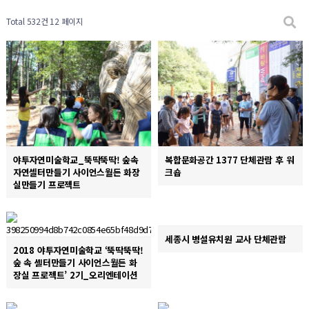
Total 532건
12 페이지
야투자연미술학교_뚝딱뚝딱! 숲속
복합문화공간 1377 단체관람 후 워
자연셀터만들기 사이언스월든 화장
크숍
실만들기 프로젝트
세종시 병설유치원 교사 단체관람
2018 야투자연미술학교 ‘뚝딱뚝딱!
숲 속 셸터만들기 사이언스월든 화
장실 프로젝트’ 2기_오리엔테이션