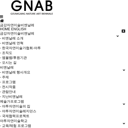
금강자연미술비엔날레
HOME
ENGLISH
금강자연미술비엔날레
- 비엔날레 소개
- 비엔날레 연혁
- 한국자연미술가협회-야투
- 조직도
- 엠블렘/후원기관
- 오시는 길
비엔날레
- 비엔날레 행사개요
- 주제
- 프로그램
- 전시작품
- 관람안내
- 지난비엔날레
예술가프로그램
- 야투자연미술의 집
- 야투자연미술레지던스
- 국제협력프로젝트
야투자연미술학교
- 교육/체험 프로그램