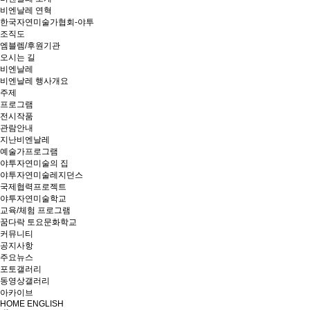
비엔날레 연혁
한국자연미술가협회-야투
조직도
엠블렘/후원기관
오시는 길
비엔날레
비엔날레 행사개요
주제
프로그램
전시작품
관람안내
지난비엔날레
예술가프로그램
야투자연미술의 집
야투자연미술레지던스
국제협력프로젝트
야투자연미술학교
교육/체험 프로그램
꿈다락 토요문화학교
커뮤니티
공지사항
주요뉴스
포토갤러리
동영상갤러리
아카이브
HOME
ENGLISH