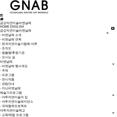
금강자연미술비엔날레
HOME
ENGLISH
금강자연미술비엔날레
- 비엔날레 소개
- 비엔날레 연혁
- 한국자연미술가협회-야투
- 조직도
- 엠블렘/후원기관
- 오시는 길
비엔날레
- 비엔날레 행사개요
- 주제
- 프로그램
- 전시작품
- 관람안내
- 지난비엔날레
예술가프로그램
- 야투자연미술의 집
- 야투자연미술레지던스
- 국제협력프로젝트
야투자연미술학교
- 교육/체험 프로그램