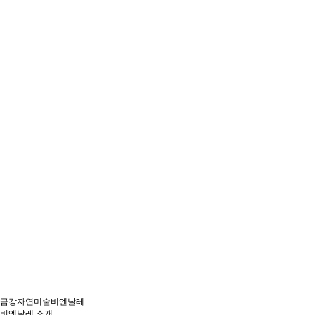
금강자연미술비엔날레
비엔날레 소개